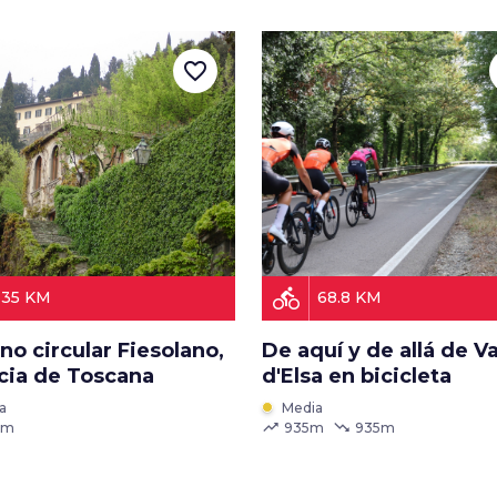
favorite_border
directions_bike
35 KM
68.8 KM
o circular Fiesolano,
De aquí y de allá de Va
cia de Toscana
d'Elsa en bicicleta
a
Media
trending_up
trending_down
 m
935m
935m