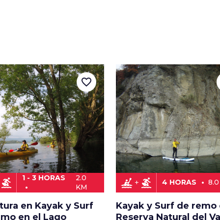
favorite_border
1 - 3 HORAS
2.0
surfing
kayaking
surfing
4 HORAS
8.
KM
tura en Kayak y Surf
Kayak y Surf de remo 
emo en el Lago
Reserva Natural del Va