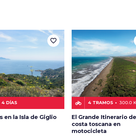
favorite_border
motorcycle
4 DÍAS
4 TRAMOS
300.0 
s en la Isla de Giglio
El Grande Itinerario de
costa toscana en
motocicleta