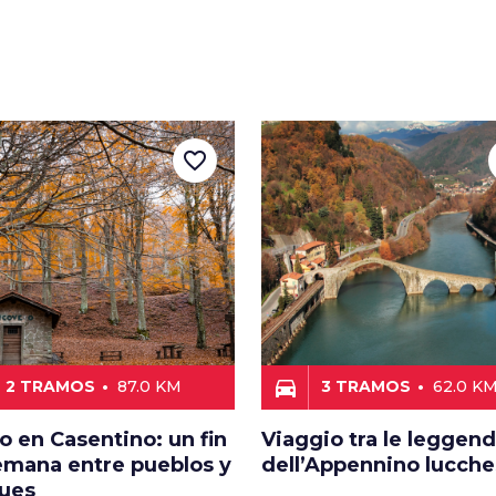
favorite_border
directions_car
2 TRAMOS
87.0 KM
3 TRAMOS
62.0 K
 en Casentino: un fin
Viaggio tra le leggen
emana entre pueblos y
dell’Appennino lucch
ues