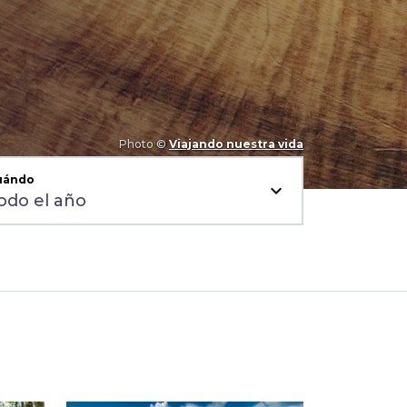
Photo ©
Viajando nuestra vida
uándo
expand_more