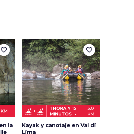
favorite_border
favorite_border
1 HORA Y 15
3.0
kayaking
kayaking
0 KM
MINUTOS
KM
en la
Kayak y canotaje en Val di
lle
Lima