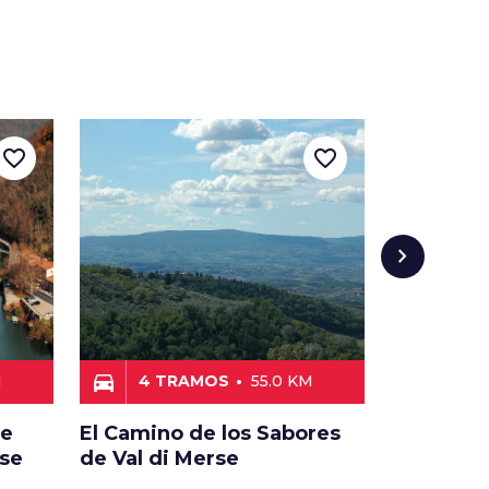
favorite_border
favorite_border
chevron_right
directions_car
directions_car
M
4 TRAMOS
55.0 KM
81.0 
de
El Camino de los Sabores
El Camino
ese
de Val di Merse
Aceite de