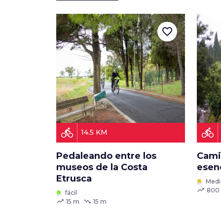
favorite_border
directions_bike
directions_bike
14.5 KM
Pedaleando entre los
Camin
museos de la Costa
esen
Etrusca
Medi
trending_up
800
fácil
trending_up
trending_down
15 m
15 m