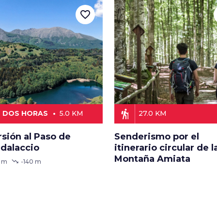
favorite_border
hiking
DOS HORAS
5.0 KM
27.0 KM
sión al Paso de
Senderismo por el
dalaccio
itinerario circular de l
Montaña Amiata
trending_down
0 m
-140 m