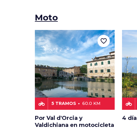
Moto
favorite_border
motorcycle
motorcycle
5 TRAMOS
60.0 KM
Por Val d'Orcia y
4 día
Valdichiana en motocicleta