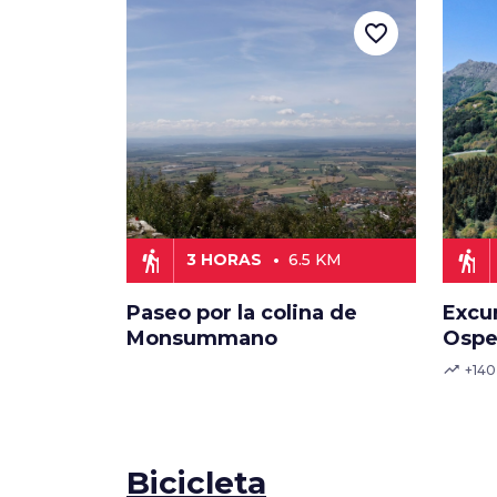
favorite_border
hiking
hiking
3 HORAS
6.5 KM
Paseo por la colina de
Excur
Monsummano
Ospe
trending_up
+14
Bicicleta