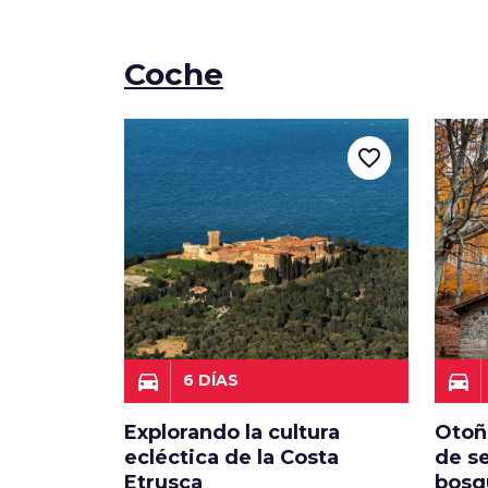
Coche
favorite_border
directions_car
directions_car
6 DÍAS
Explorando la cultura
Otoño
ecléctica de la Costa
de s
Etrusca
bosq