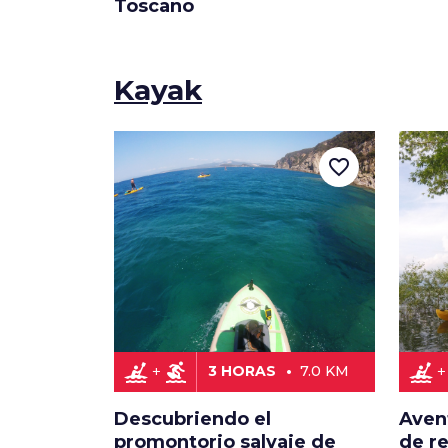
Toscano
Kayak
favorite_border
kayaking
surfing
kayaking
3 HORAS
7.0 KM
Descubriendo el
Aven
promontorio salvaje de
de r