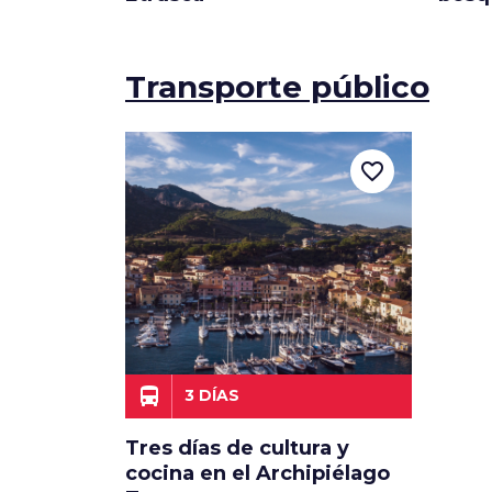
Transporte público
favorite_border
directions_bus
3 DÍAS
Tres días de cultura y
cocina en el Archipiélago