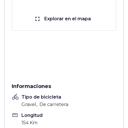
fullscreen
Explorar en el mapa
Informaciones
directions_bike
Tipo de bicicleta
Gravel, De carretera
straighten
Longitud
154 Km