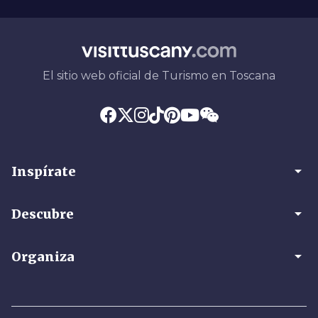
El sitio web oficial de Turismo en Toscana
arrow_drop_down
Inspírate
arrow_drop_down
Descubre
arrow_drop_down
Organiza