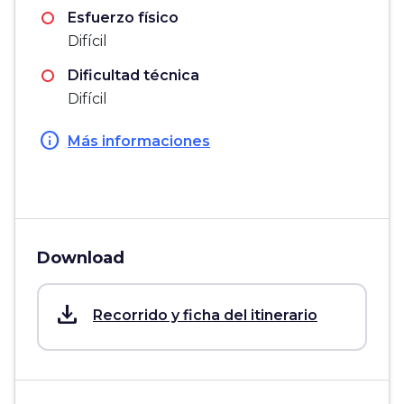
Esfuerzo físico
Difícil
Dificultad técnica
Difícil
info
Más informaciones
Download
save_alt
Recorrido y ficha del itinerario