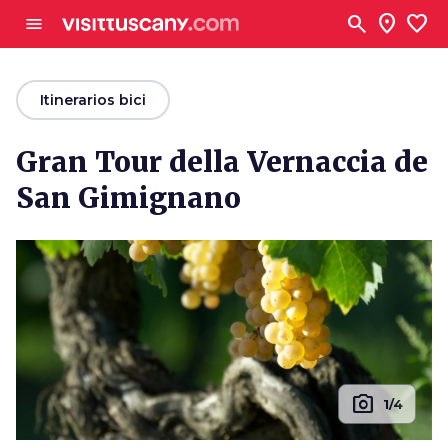
Ve al contenido principal
search
location_on
favorite
menu
arrow_back
Itinerarios bici
Gran Tour della Vernaccia de
San Gimignano
photo_camera
1/4