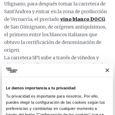
Ulignano, para después tomar la carretera de
Sant'Andrea y entrar en la zona de producción
de Vernaccia, el preciado
vino blanco DOCG
de San Gimignano, de orígenes antiquísimos,
el primero entre los blancos italianos que
obtuvo la certificación de denominación de
origen.
La carretera SP1 sube a través de viñedos y
olivares hasta llegar a San Gimignano, donde
podrás disfrutar de una parada para tomar un
refrigerio.
Le damos importancia a tu privacidad
Desde el centro histórico partimos de nuevo
Tu privacidad es importante para nosotros. Por ello,
para regresar al Bike Point situado en la Aldea
puedes elegir la configuración de las cookies según tus
de Peregrinos, en la arboleda de Piemma.
preferencias y cambiarlas en cualquier momento a
través del botón "Configuración de las cookies" que se