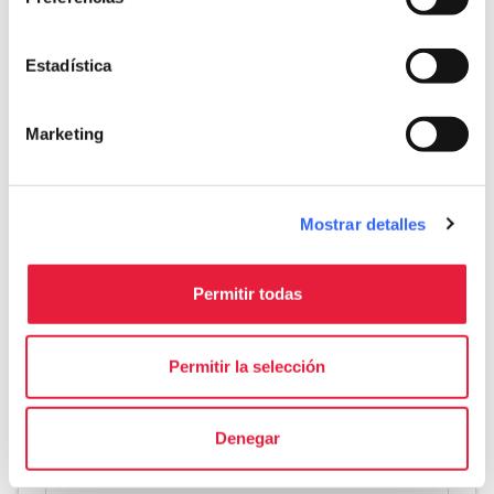
Esfuerzo físico
Difícil
Estadística
Dificultad técnica
Media
Marketing
info
Más informaciones
Mostrar detalles
Download
Permitir todas
save_alt
Recorrido y ficha del itinerario
Permitir la selección
Denegar