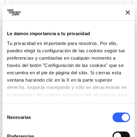
fullscreen
Explorar en el mapa
Le damos importancia a tu privacidad
Tu privacidad es importante para nosotros. Por ello,
vertical_align_top
525 mt
puedes elegir la configuración de las cookies según tus
preferencias y cambiarlas en cualquier momento a
vertical_align_bottom
81 mt
través del botón "Configuración de las cookies" que se
encuentra en el pie de página del sitio. Si cierras esta
ventana haciendo clic en la X en la parte superior
Informaciones
derecha, seguirás navegando y sólo se almacenarán en
tu dispositivo las cookies estrictamente necesarias para
directions_bike
Tipo de bicicleta
el funcionamiento de este sitio. Para todos los otros tipos
De carretera
de cookies necesitamos tu consentimiento.
Selección
straighten
Necesarias
Longitud
de
56.71 Km
consentimiento
Preferencias