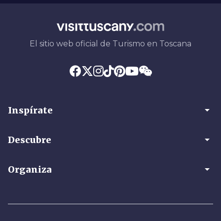
El sitio web oficial de Turismo en Toscana
arrow_drop_down
Inspírate
arrow_drop_down
Descubre
arrow_drop_down
Organiza