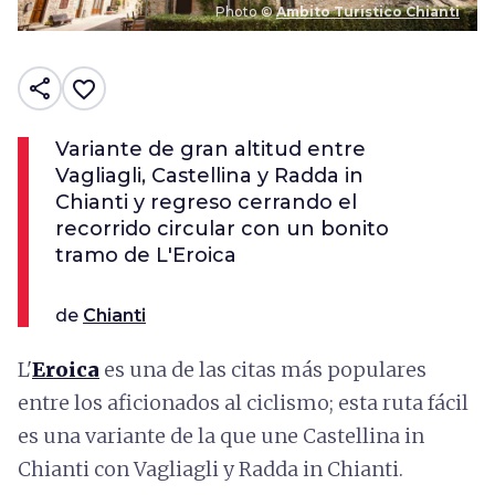
Photo ©
Ambito Turistico Chianti
share
favorite_border
Variante de gran altitud entre
Vagliagli, Castellina y Radda in
Chianti y regreso cerrando el
recorrido circular con un bonito
tramo de L'Eroica
de
Chianti
L'
Eroica
es una de las citas más populares
entre los aficionados al ciclismo; esta ruta fácil
es una variante de la que une Castellina in
Chianti con Vagliagli y Radda in Chianti.