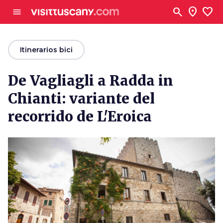
Ve al contenido principal
search
location_on
favorite
menu
arrow_back
Itinerarios bici
De Vagliagli a Radda in
Chianti: variante del
recorrido de L'Eroica