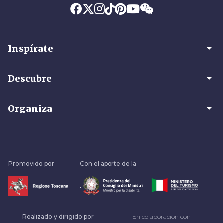
arrow_drop_down
Inspírate
arrow_drop_down
Descubre
arrow_drop_down
Organiza
Promovido por
Con el aporte de la
.
Realizado y dirigido por
En colaboración con