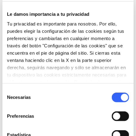
vertical_align_top
619 mt
Le damos importancia a tu privacidad
vertical_align_bottom
322 mt
Tu privacidad es importante para nosotros. Por ello,
puedes elegir la configuración de las cookies según tus
preferencias y cambiarlas en cualquier momento a
través del botón "Configuración de las cookies" que se
Informaciones
encuentra en el pie de página del sitio. Si cierras esta
directions_bike
Tipo de bicicleta
ventana haciendo clic en la X en la parte superior
Gravel
derecha, seguirás navegando y sólo se almacenarán en
tu dispositivo las cookies estrictamente necesarias para
straighten
Longitud
el funcionamiento de este sitio. Para todos los otros tipos
31 Km
de cookies necesitamos tu consentimiento.
Selección
Necesarias
Esfuerzo físico
de
consentimiento
Medio
Preferencias
Dificultad técnica
Media
Estadística