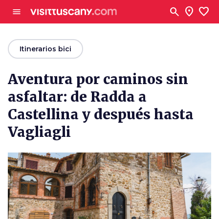
Ve al contenido principal
search
location_on
favorite
menu
arrow_back
Itinerarios bici
Aventura por caminos sin
asfaltar: de Radda a
Castellina y después hasta
Vagliagli