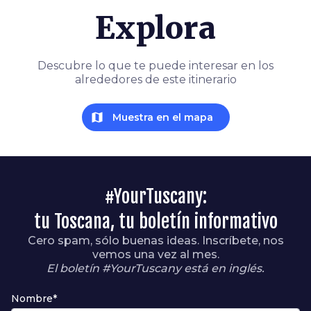
Explora
Descubre lo que te puede interesar en los
alrededores de este itinerario
map
Muestra en el mapa
#YourTuscany:
tu Toscana, tu boletín informativo
Cero spam, sólo buenas ideas. Inscríbete, nos
vemos una vez al mes.
El boletín #YourTuscany está en inglés.
Nombre*