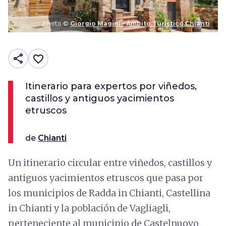
Photo ©
Giorgio Magini - Ambito Turistico Chianti
share
favorite_border
Itinerario para expertos por viñedos,
castillos y antiguos yacimientos
etruscos
de
Chianti
Un itinerario circular entre viñedos, castillos y
antiguos yacimientos etruscos que pasa por
los municipios de Radda in Chianti, Castellina
in Chianti y la población de Vagliagli,
perteneciente al municipio de Castelnuovo