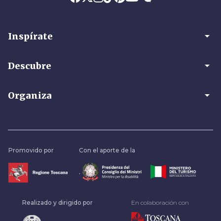
arrow_drop_down
Inspírate
arrow_drop_down
Descubre
arrow_drop_down
Organiza
Promovido por
Con el aporte de la
.
Realizado y dirigido por
En colaboración con