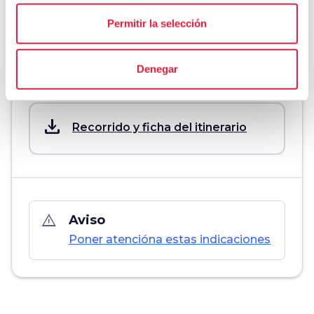
Permitir la selección
Denegar
Download
save_alt
Recorrido y ficha del itinerario
warning_amber
Aviso
Poner atencióna estas indicaciones