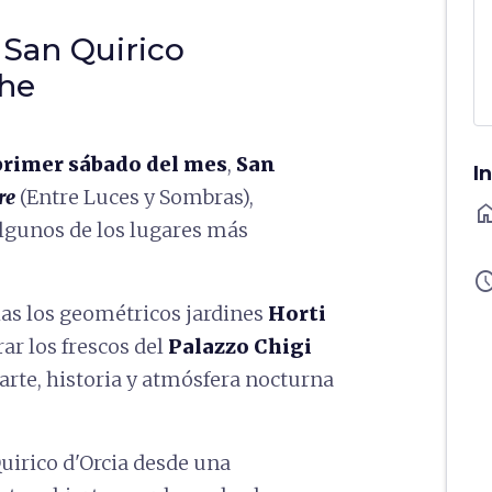
San Quirico
che
primer sábado del mes
,
San
I
re
(Entre Luces y Sombras),
ho
algunos de los lugares más
sched
 las los geométricos jardines
Horti
ar los frescos del
Palazzo Chigi
 arte, historia y atmósfera nocturna
uirico d'Orcia desde una