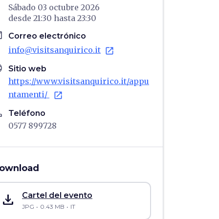
Sábado 03 octubre 2026
desde
21:30
hasta
23:30
il
Correo electrónico
info@visitsanquirico.it
open_in_new
age
Sitio web
https://www.visitsanquirico.it/appu
ntamenti/
open_in_new
ne
Teléfono
0577 899728
ownload
save_alt
Cartel del evento
JPG
0.43 MB
IT