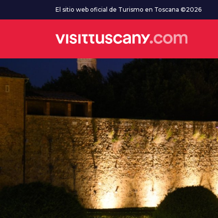
Ve al contenido principal
El sitio web oficial de Turismo en Toscana ©2026