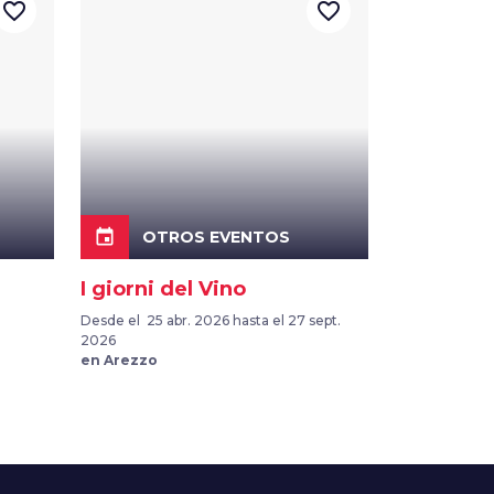
favorite_border
favorite_border
event
OTROS EVENTOS
I giorni del Vino
Desde el 25 abr. 2026 hasta el 27 sept.
2026
en Arezzo