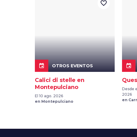
favorite_border
event
event
OTROS EVENTOS
Calici di stelle en
Ques
Montepulciano
Desde el
2026
El 10 ago. 2026
en Car
en Montepulciano