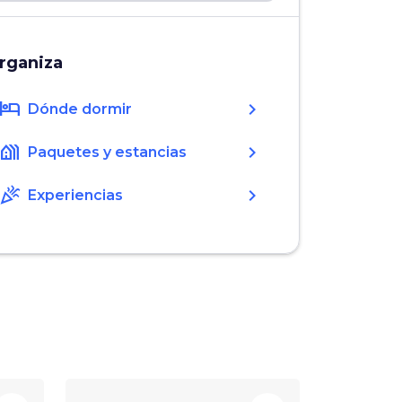
rganiza
hotel
chevron_right
Dónde dormir
holiday_village
chevron_right
Paquetes y estancias
celebration
chevron_right
Experiencias