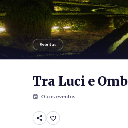
arrow_back
Eventos
Tra Luci e Omb
event
Otros eventos
share
favorite_border