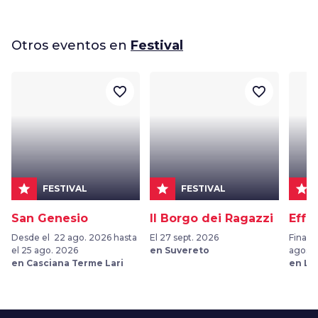
Otros eventos en
Festival
favorite_border
favorite_border
star
star
star
FESTIVAL
FESTIVAL
San Genesio
Il Borgo dei Ragazzi
Effe
Desde el 22 ago. 2026 hasta
El 27 sept. 2026
Finales
el 25 ago. 2026
en Suvereto
agost
en Casciana Terme Lari
en Li