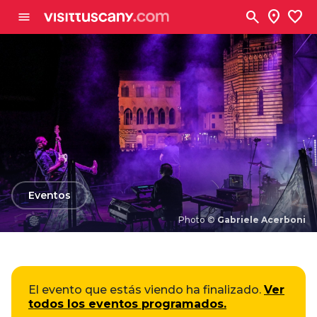
Ve al contenido principal
search
location_on
favorite
menu
arrow_back
Eventos
Photo ©
Gabriele Acerboni
Photo ©
Gabriele Acerboni
El evento que estás viendo ha finalizado.
Ver
todos los eventos programados.