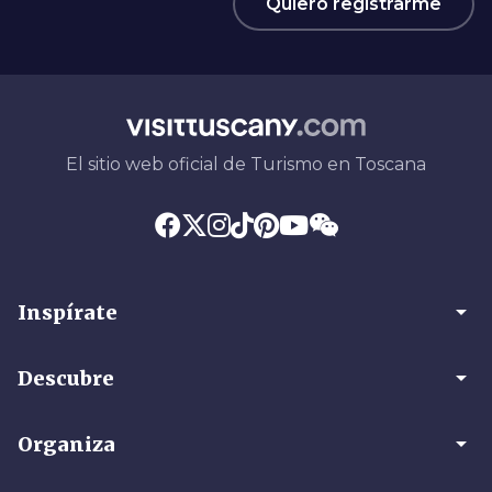
Quiero registrarme
El sitio web oficial de Turismo en Toscana
arrow_drop_down
Inspírate
arrow_drop_down
Descubre
arrow_drop_down
Organiza