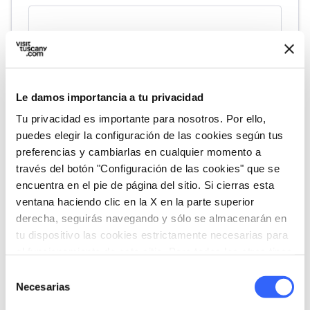
Le damos importancia a tu privacidad
Tu privacidad es importante para nosotros. Por ello,
puedes elegir la configuración de las cookies según tus
preferencias y cambiarlas en cualquier momento a
través del botón "Configuración de las cookies" que se
directions
Indicaciones
encuentra en el pie de página del sitio. Si cierras esta
ventana haciendo clic en la X en la parte superior
derecha, seguirás navegando y sólo se almacenarán en
Informaciones
tu dispositivo las cookies estrictamente necesarias para
el funcionamiento de este sitio. Para todos los otros tipos
home
Dónde
de cookies necesitamos tu consentimiento.
Selección
Pistoia
Necesarias
Piazza del Duomo, 7, 51100 Pistoia PT,
de
Italia
consentimiento