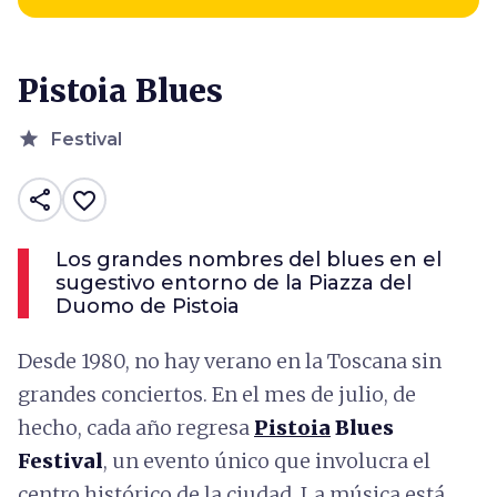
Pistoia Blues
star
Festival
share
favorite_border
Los grandes nombres del blues en el
sugestivo entorno de la Piazza del
Duomo de Pistoia
Desde 1980, no hay verano en la Toscana sin
grandes conciertos. En el mes de julio, de
hecho, cada año regresa
Pistoia
Blues
Festival
, un evento único que involucra el
centro histórico de la ciudad. La música está