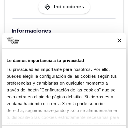
directions
Indicaciones
Informaciones
home
Dónde
Italia
Piazza Garibaldi, Massa Marittima GR,
Le damos importancia a tu privacidad
Italia
Tu privacidad es importante para nosotros. Por ello,
schedule
Cuándo
puedes elegir la configuración de las cookies según tus
Sábado 27 junio 2026
preferencias y cambiarlas en cualquier momento a
desde
18:00
hasta
23:30
través del botón "Configuración de las cookies" que se
email
Correo electrónico
encuentra en el pie de página del sitio. Si cierras esta
ufficioturistico@comune.massamaritti
ventana haciendo clic en la X en la parte superior
derecha, seguirás navegando y sólo se almacenarán en
ma.gr.it
open_in_new
tu dispositivo las cookies estrictamente necesarias para
language
Sitio web
el funcionamiento de este sitio. Para todos los otros tipos