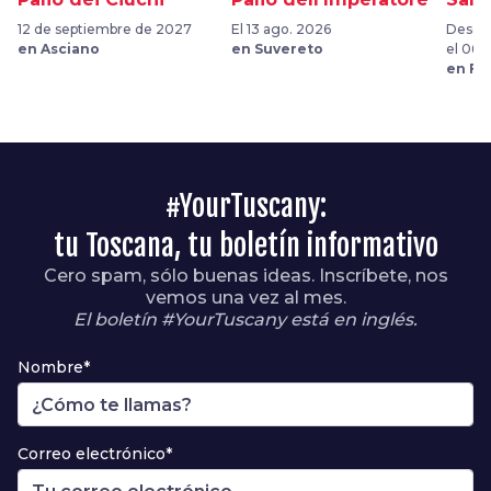
12 de septiembre de 2027
El 13 ago. 2026
Desde 
en Asciano
en Suvereto
el 06 
en Fu
#YourTuscany:
tu Toscana, tu boletín informativo
Cero spam, sólo buenas ideas. Inscríbete, nos
vemos una vez al mes.
El boletín #YourTuscany está en inglés.
Nombre*
Correo electrónico*