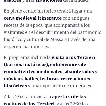
sabores
y a las
tradiciones
de la ciudad.
En pleno centro histórico tendrá lugar una
cena medieval itinerante
con antiguas
recetas de la época, que acompañará a los
visitantes en el descubrimiento del patrimonio
histórico y cultural de Massa a través de una
experiencia inmersiva.
El programa incluye la
visita a los Terzieri
(barrios históricos), exhibiciones de
combatientes medievales, abanderados
y
músicos
,
bailes
,
lecturas
,
recreaciones
históricas
y una exposición de minerales.
A las 19 está prevista la
apertura de las
cocinas de los Terzieri
, y a las 22:30 las