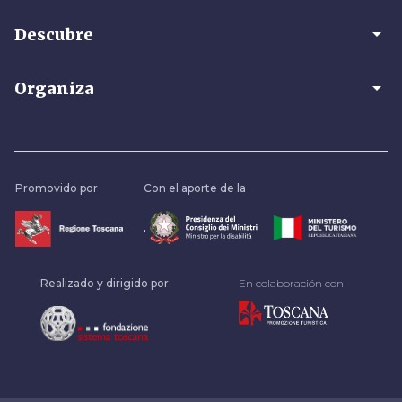
arrow_drop_down
Descubre
arrow_drop_down
Organiza
Promovido por
Con el aporte de la
.
Realizado y dirigido por
En colaboración con