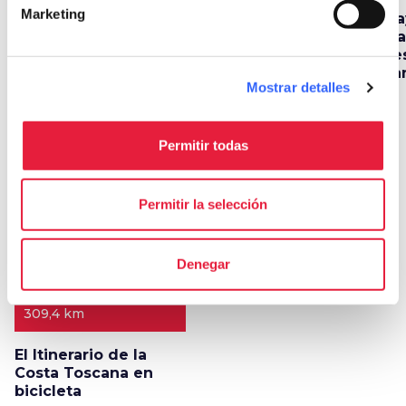
Marketing
Un mar de surf en la
Toscana extrema:
Pl
Costa Etrusca
ideas para los
mar
apasionados del
de
deporte y la aventura
Ba
Mostrar detalles
Itinerarios
Permitir todas
map
Ver en el mapa
Permitir la selección
favorite_border
Denegar
309,4 km
El Itinerario de la
Costa Toscana en
bicicleta