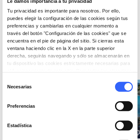
Le damos importancia a tu privacidad
Tu privacidad es importante para nosotros. Por ello,
puedes elegir la configuración de las cookies según tus
photo_camera
Atracciones
preferencias y cambiarlas en cualquier momento a
través del botón "Configuración de las cookies" que se
Área arqueológica de
encuentra en el pie de página del sitio. Si cierras esta
San Gaetano en Vada
ventana haciendo clic en la X en la parte superior
derecha, seguirás navegando y sólo se almacenarán en
tu dispositivo las cookies estrictamente necesarias para
Ideas
map
Ver en el mapa
el funcionamiento de este sitio. Para todos los otros tipos
de cookies necesitamos tu consentimiento.
Selección
Necesarias
favorite_border
favorite_border
de
consentimiento
Preferencias
Estadística
color_lens
color_lens
color_le
Ideas
Ideas