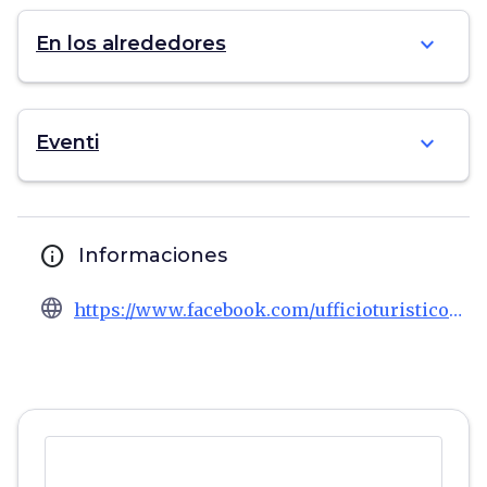
expand_more
En los alrededores
expand_more
Eventi
info
Informaciones
language
https://www.facebook.com/ufficioturisticovada/