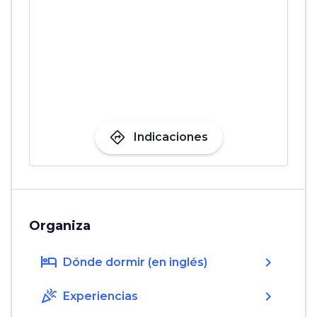
directions
Indicaciones
Organiza
hotel
chevron_right
Dónde dormir (en inglés)
celebration
chevron_right
Experiencias