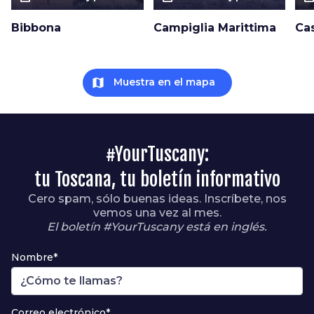
Bibbona
Campiglia Marittima
Ca
map
Muestra en el mapa
#YourTuscany:
tu Toscana, tu boletín informativo
Cero spam, sólo buenas ideas. Inscríbete, nos
vemos una vez al mes.
El boletín #YourTuscany está en inglés.
Nombre*
Correo electrónico*