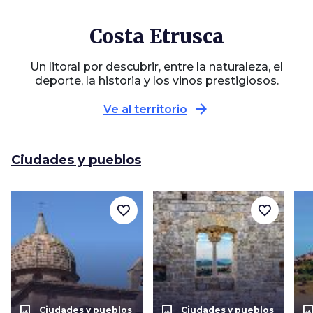
Costa Etrusca
Un litoral por descubrir, entre la naturaleza, el
deporte, la historia y los vinos prestigiosos.
arrow_forward
Ve al territorio
Ciudades y pueblos
favorite_border
favorite_border
photo_size_select_actual
photo_size_select_actual
photo_size_select_a
Ciudades y pueblos
Ciudades y pueblos