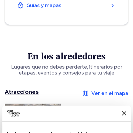
local_library
chevron_right
Guías y mapas
En los alrededores
Lugares que no debes perderte, itinerarios por
etapas, eventos y consejos para tu viaje
Atracciones
map
Ver en el mapa
favorite_border