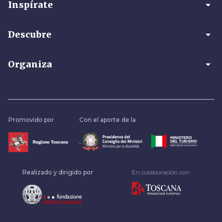
arrow_drop_down
Inspírate
arrow_drop_down
Descubre
arrow_drop_down
Organiza
Promovido por
Con el aporte de la
.
Realizado y dirigido por
En colaboración con