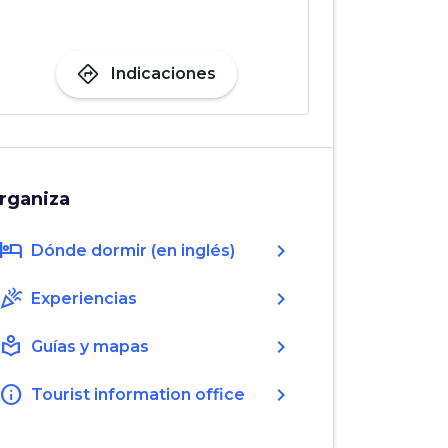
directions
Indicaciones
rganiza
hotel
chevron_right
Dónde dormir (en inglés)
celebration
chevron_right
Experiencias
local_library
chevron_right
Guías y mapas
info
chevron_right
Tourist information office