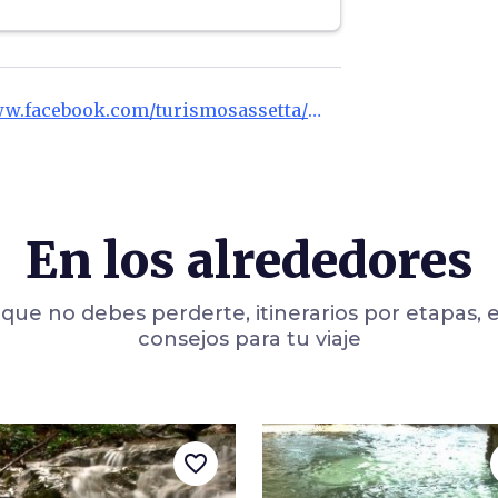
ó enteramente con
 a base de
jabalí y
as de
San
s y madera de
urantes locales,
eblo de Sassetta es
.
balí en salmuera,
s vacaciones para
a y castañas.
https://www.facebook.com/turismosassetta/
En los alrededores
que no debes perderte, itinerarios por etapas, 
consejos para tu viaje
favorite_border