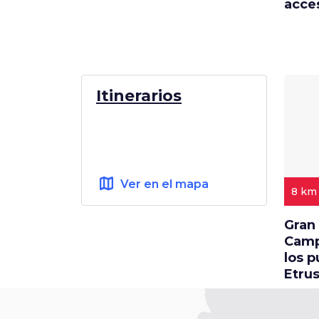
acce
Itinerarios
map
Ver en el mapa
8 km
Gran 
Camp
los p
Etru