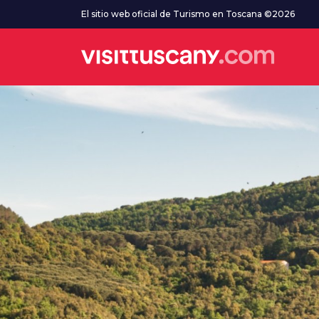
Ve al contenido principal
El sitio web oficial de Turismo en Toscana ©2026