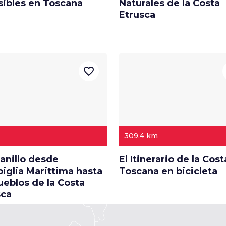
sibles en Toscana
Naturales de la Costa
Etrusca
favorite_border
309,4 km
anillo desde
El Itinerario de la Cost
iglia Marittima hasta
Toscana en bicicleta
ueblos de la Costa
sca