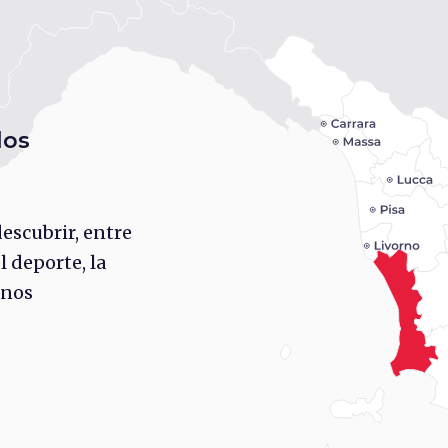
los
descubrir, entre
l deporte, la
inos