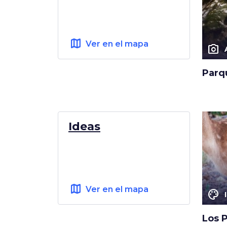
map
Ver en el mapa
photo_camera
Parq
Ideas
map
Ver en el mapa
color_lens
Los 