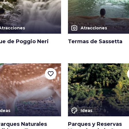
photo_camera
Atracciones
Atracciones
ue de Poggio Neri
Termas de Sassetta
favorite_border
color_lens
Ideas
Ideas
Parques Naturales
Parques y Reservas