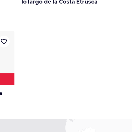
lo largo de la Costa Etrusca
de viaje
hasta las
favorite_border
a