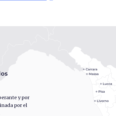
los
berante y por
inada por el
n