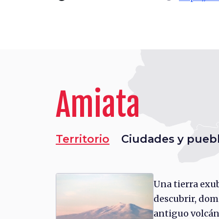
Amiata
Territorio
Ciudades y pueb
Una tierra exu
descubrir, dom
antiguo volcá