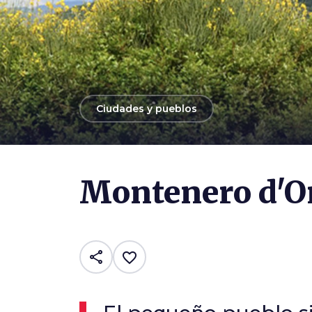
arrow_back
Ciudades y pueblos
Photo ©
Pro Loco Montenero d'Orcia
Montenero d'O
share
favorite_border