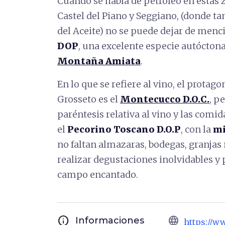
Cuando se habla de petróleo en estas 
Castel del Piano y Seggiano, (donde ta
del Aceite) no se puede dejar de menc
DOP
, una excelente especie autóctona 
Montaña Amiata
.
En lo que se refiere al vino, el protag
Grosseto es el
Montecucco D.O.C.
, p
paréntesis relativa al vino y las comid
el
Pecorino Toscano D.O.P
, con la
mi
no faltan almazaras, bodegas, granjas
realizar degustaciones inolvidables y
campo encantado.
info
language
Informaciones
https://w