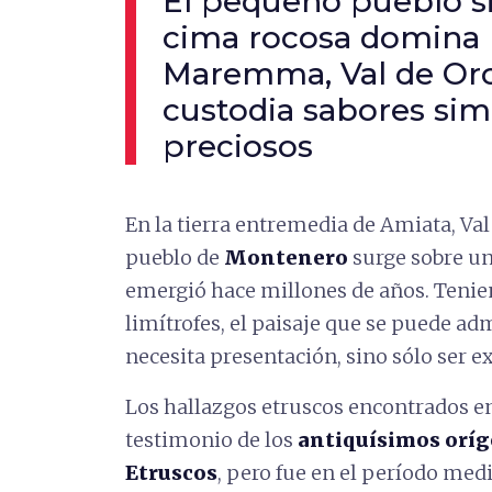
El pequeño pueblo s
cima rocosa domina l
Maremma, Val de Orc
custodia sabores sim
preciosos
En la tierra entremedia de Amiata, V
pueblo de
Montenero
surge sobre u
emergió hace millones de años. Teniend
limítrofes, el paisaje que se puede ad
necesita presentación, sino sólo ser
Los hallazgos etruscos encontrados e
testimonio de los
antiquísimos oríg
Etruscos
, pero fue en el período me