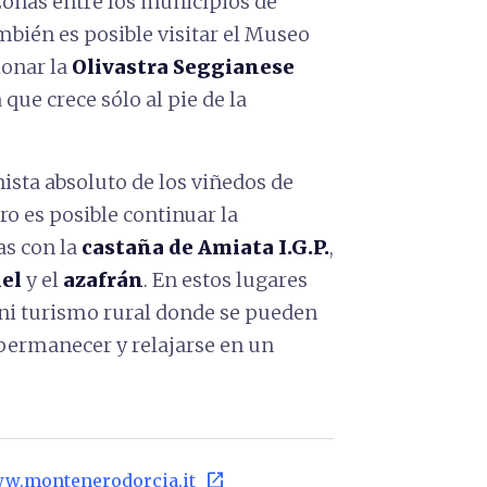
zonas entre los municipios de
mbién es posible visitar el Museo
ionar la
Olivastra Seggianese
que crece sólo al pie de la
onista absoluto de los viñedos de
ero es posible continuar la
as con la
castaña de Amiata I.G.P.
,
el
y el
azafrán
. En estos lugares
 ni turismo rural donde se pueden
 permanecer y relajarse en un
open_in_new
ww.montenerodorcia.it