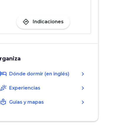
directions
Indicaciones
rganiza
hotel
chevron_right
Dónde dormir (en inglés)
celebration
chevron_right
Experiencias
local_library
chevron_right
Guías y mapas