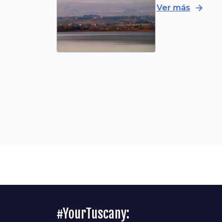
arrow_forward
Ver más
#YourTuscany: