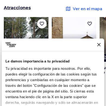
Atracciones
map
Ver en el mapa
favorite_border
favorite_border
photo_camera
photo_camera
photo_cam
Atracciones
Atracciones
Le damos importancia a tu privacidad
Área arqueológica de
Parroquia Santa
Mu
Tu privacidad es importante para nosotros. Por ello,
Frascole
Maria en Dicomano
de
puedes elegir la configuración de las cookies según tus
preferencias y cambiarlas en cualquier momento a
través del botón "Configuración de las cookies" que se
Ideas
encuentra en el pie de página del sitio. Si cierras esta
map
Ver en el mapa
ventana haciendo clic en la X en la parte superior
derecha, seguirás navegando y sólo se almacenarán en