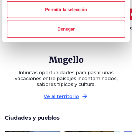
Permitir la selección
4 TRAMOS
40,3 km
661,9 km
3
En motocicleta hasta
Pedaleando por el
El
Denegar
el Paso de
valle del río Sieve
Muraglione
Mugello
Infinitas oportunidades para pasar unas
vacaciones entre paisajes incontaminados,
sabores típicos y cultura.
arrow_forward
Ve al territorio
Ciudades y pueblos