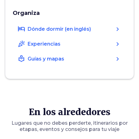
Organiza
hotel
chevron_right
Dónde dormir (en inglés)
celebration
chevron_right
Experiencias
local_library
chevron_right
Guías y mapas
En los alrededores
Lugares que no debes perderte, itinerarios por
etapas, eventos y consejos para tu viaje