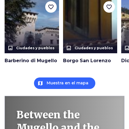
favorite_border
favorite_border
photo_size_select_actual
photo_size_select_actual
photo_size_select_a
Ciudades y pueblos
Ciudades y pueblos
Barberino di Mugello
Borgo San Lorenzo
Di
map
Muestra en el mapa
Between the
Mugello and the