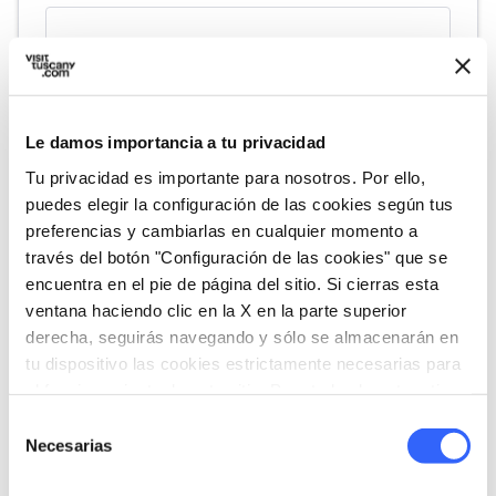
Le damos importancia a tu privacidad
Tu privacidad es importante para nosotros. Por ello,
puedes elegir la configuración de las cookies según tus
preferencias y cambiarlas en cualquier momento a
través del botón "Configuración de las cookies" que se
directions
Indicaciones
encuentra en el pie de página del sitio. Si cierras esta
ventana haciendo clic en la X en la parte superior
derecha, seguirás navegando y sólo se almacenarán en
tu dispositivo las cookies estrictamente necesarias para
el funcionamiento de este sitio. Para todos los otros tipos
Organiza
de cookies necesitamos tu consentimiento.
Selección
Necesarias
de
hotel
chevron_right
Dónde dormir (en inglés)
consentimiento