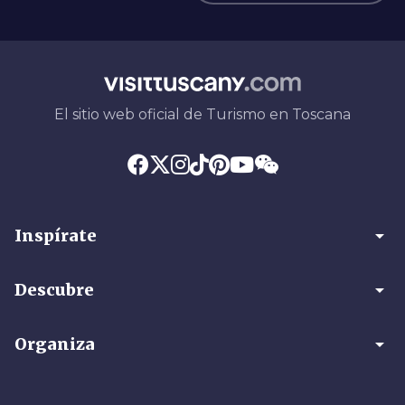
El sitio web oficial de Turismo en Toscana
arrow_drop_down
Inspírate
arrow_drop_down
Descubre
arrow_drop_down
Organiza