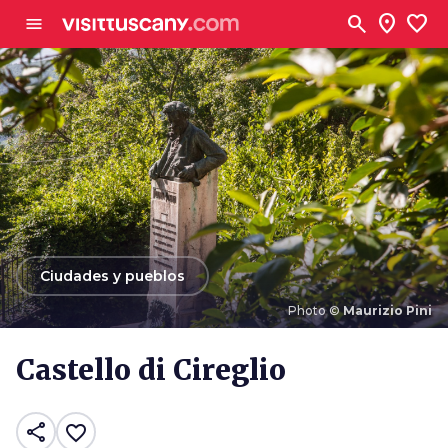
Ve al contenido principal
search
location_on
favorite
menu
arrow_back
Ciudades y pueblos
Photo ©
Maurizio Pini
Photo ©
Maurizio Pini
Castello di Cireglio
share
favorite_border