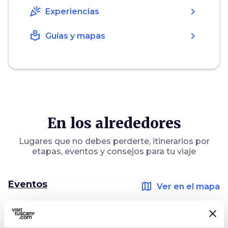
celebration
chevron_right
Experiencias
local_library
chevron_right
Guías y mapas
En los alrededores
Lugares que no debes perderte, itinerarios por
etapas, eventos y consejos para tu viaje
Eventos
map
Ver en el mapa
favorite_border