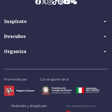
arrow_drop_down
Inspírate
arrow_drop_down
Descubre
arrow_drop_down
Organiza
Promovido por
Con el aporte de la
.
Realizado y dirigido por
En colaboración con