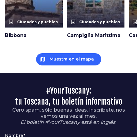
photo_size_select_actual
photo_size_select_actual
photo_size_select_a
Ciudades y pueblos
Ciudades y pueblos
Bibbona
Campiglia Marittima
Ca
map
Muestra en el mapa
#YourTuscany:
tu Toscana, tu boletín informativo
Cero spam, sólo buenas ideas. Inscríbete, nos
vemos una vez al mes.
El boletín #YourTuscany está en inglés.
Nombre*