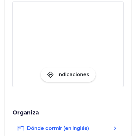
directions
Indicaciones
Organiza
hotel
chevron_right
Dónde dormir (en inglés)