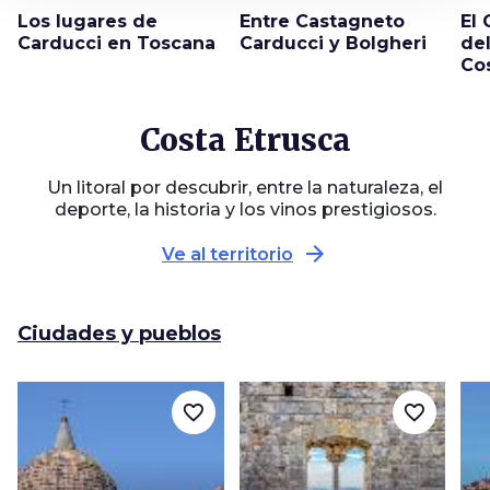
Los lugares de
Entre Castagneto
El
Carducci en Toscana
Carducci y Bolgheri
del
Co
Costa Etrusca
Un litoral por descubrir, entre la naturaleza, el
deporte, la historia y los vinos prestigiosos.
arrow_forward
Ve al territorio
Ciudades y pueblos
favorite_border
favorite_border