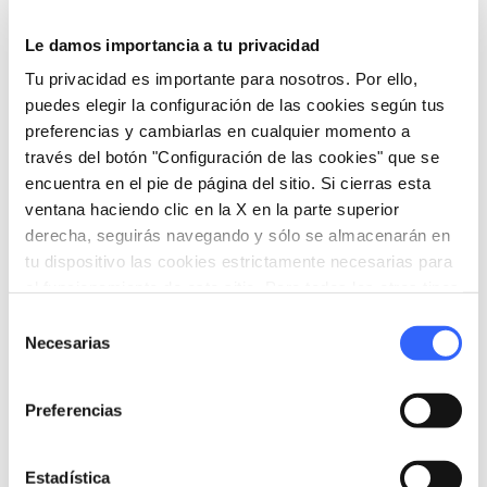
Le damos importancia a tu privacidad
Tu privacidad es importante para nosotros. Por ello,
puedes elegir la configuración de las cookies según tus
preferencias y cambiarlas en cualquier momento a
event
OTROS EVENTOS
través del botón "Configuración de las cookies" que se
Bodegas Abiertas y
encuentra en el pie de página del sitio. Si cierras esta
Viñedos Abiertos
ventana haciendo clic en la X en la parte superior
Marzo - Diciembre
derecha, seguirás navegando y sólo se almacenarán en
en Greve in Chianti
tu dispositivo las cookies estrictamente necesarias para
el funcionamiento de este sitio. Para todos los otros tipos
de cookies necesitamos tu consentimiento.
Selección
Ideas
map
Necesarias
Ver en el mapa
de
consentimiento
favorite_border
favorite_border
Preferencias
Estadística