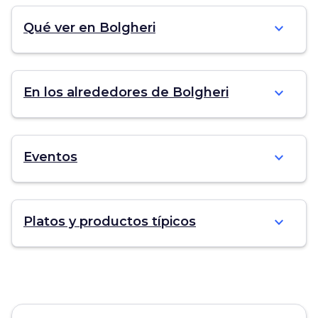
expand_more
Qué ver en Bolgheri
expand_more
En los alrededores de Bolgheri
expand_more
Eventos
expand_more
Platos y productos típicos