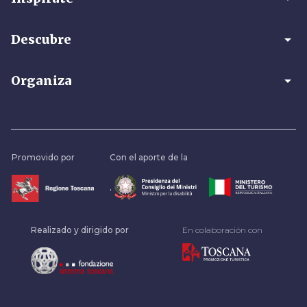
arrow_drop_down
Descubre
arrow_drop_down
Organiza
Promovido por
Con el aporte de la
.
Realizado y dirigido por
En colaboración con