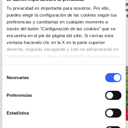
Villas y jardines para
Los mejores lugares
6 
Tu privacidad es importante para nosotros. Por ello,
hacer un paseo
para la observación
To
puedes elegir la configuración de las cookies según tus
inolvidable en
de aves en Toscana
el
Toscana
preferencias y cambiarlas en cualquier momento a
través del botón "Configuración de las cookies" que se
encuentra en el pie de página del sitio. Si cierras esta
ventana haciendo clic en la X en la parte superior
derecha, seguirás navegando y sólo se almacenarán en
Itinerarios
• 12 post
tu dispositivo las cookies estrictamente necesarias para
el funcionamiento de este sitio. Para todos los otros tipos
de cookies necesitamos tu consentimiento.
Selección
favorite_border
favorite_border
Necesarias
de
consentimiento
Preferencias
Estadística
3 TRAMOS
14 km
3 TRAMOS
24 km
3
Excursión circular
Excursión desde
En 