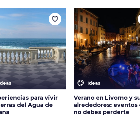
favorite_border
color_lens
Ideas
Ideas
eriencias para vivir
Verano en Livorno y s
ierras del Agua de
alrededores: eventos
ana
no debes perderte