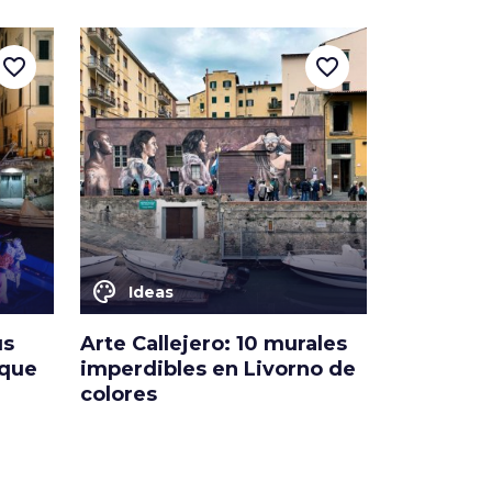
favorite_border
favorite_border
color_lens
Ideas
us
Arte Callejero: 10 murales
 que
imperdibles en Livorno de
colores