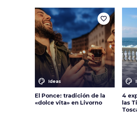
favorite_border
color_lens
color_lens
Ideas
El Ponce: tradición de la
4 exp
«dolce vita» en Livorno
las T
Tosc