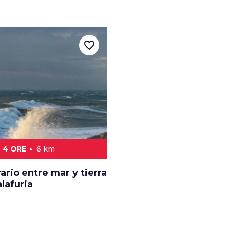
favorite_border
4 ORE
6 km
rario entre mar y tierra
lafuria