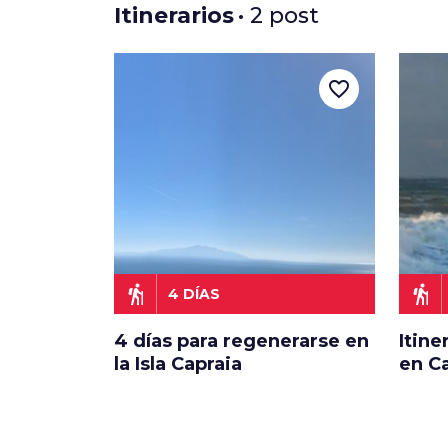
Itinerarios
• 2 post
favorite_border
hiking
hiking
4 DÍAS
4 días para regenerarse en
Itine
la Isla Capraia
en Ca