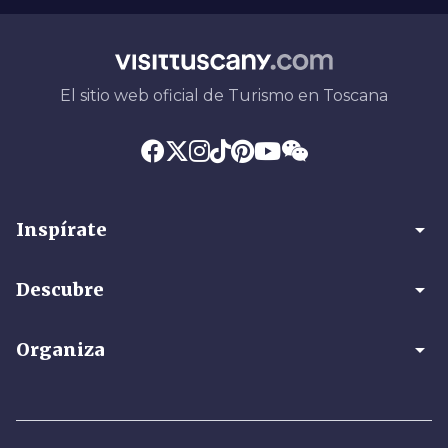
El sitio web oficial de Turismo en Toscana
arrow_drop_down
Inspírate
arrow_drop_down
Descubre
arrow_drop_down
Organiza