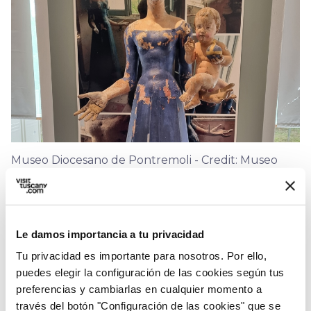
Museo Diocesano de Pontremoli - Credit: Museo
Diocesano di Pontremoli
Entre los objetos más especiales de este museo
Le damos importancia a tu privacidad
se encuentran las
Vírgenes vestidas o
Tu privacidad es importante para nosotros. Por ello,
Estatuas vestidas
.
puedes elegir la configuración de las cookies según tus
preferencias y cambiarlas en cualquier momento a
Esta expresión indica un tipo particular de
través del botón "Configuración de las cookies" que se