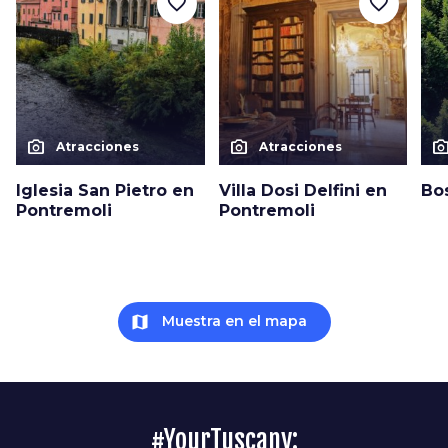
favorite_border
favorite_border
photo_camera
photo_camera
photo_cam
Atracciones
Atracciones
Iglesia San Pietro en
Villa Dosi Delfini en
Bo
Pontremoli
Pontremoli
map
Muestra en el mapa
#YourTuscany: