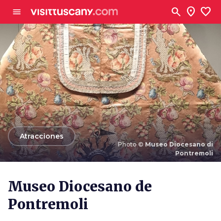
Ve al contenido principal
search
location_on
favorite
menu
arrow_back
Atracciones
Photo ©
Museo Diocesano di
Pontremoli
Photo ©
Museo Diocesano di Pontremoli
Museo Diocesano de
Pontremoli