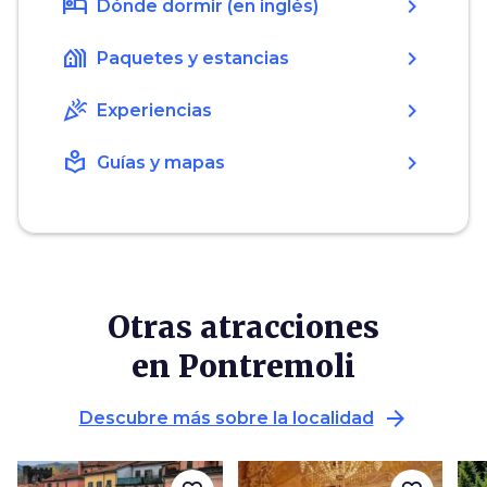
hotel
chevron_right
Dónde dormir (en inglés)
holiday_village
chevron_right
Paquetes y estancias
celebration
chevron_right
Experiencias
local_library
chevron_right
Guías y mapas
Otras atracciones
en Pontremoli
arrow_forward
Descubre más sobre la localidad