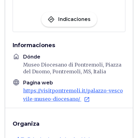
directions
Indicaciones
Informaciones
home
Dónde
Museo Diocesano di Pontremoli, Piazza
del Duomo, Pontremoli, MS, Italia
language
Pagina web
https://visitpontremoli.it/palazzo-vesco
vile-museo-diocesano/
open_in_new
Organiza