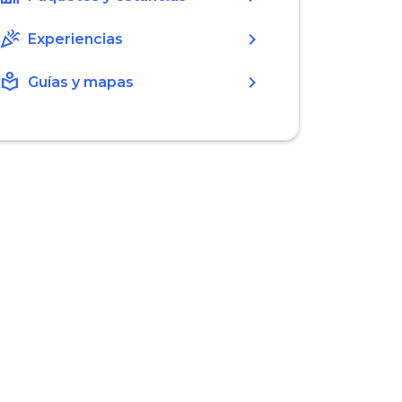
celebration
chevron_right
Experiencias
local_library
chevron_right
Guías y mapas