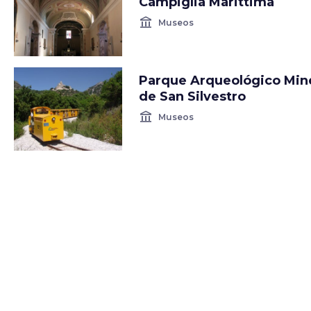
Campiglia Marittima
account_balance
Museos
Parque Arqueológico Min
de San Silvestro
account_balance
Museos