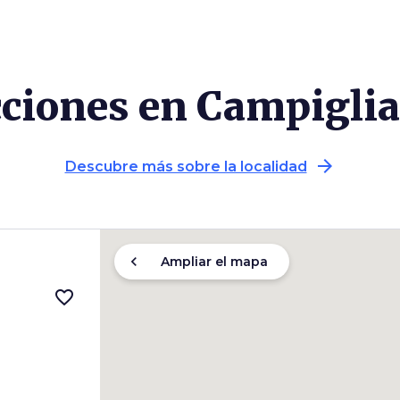
cciones en Campigli
arrow_forward
Descubre más sobre la localidad
chevron_left
Ampliar el mapa
favorite_border