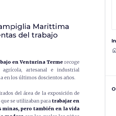
ampiglia Marittima
tas del trabajo
I
ho
rabajo en Venturina Terme
recoge
agrícola, artesanal e industrial
ia en los últimos doscientos años.
O
rados del área de la exposición de
 que se utilizaban para
trabajar en
as minas, pero también en la vida