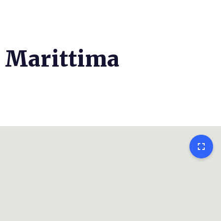
a Marittima
fullscreen