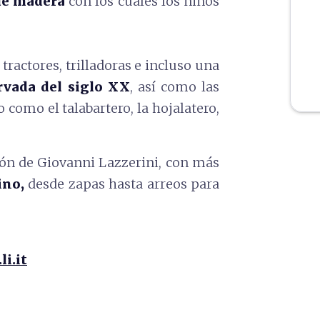
 de madera
con los cuales los niños
ractores, trilladoras e incluso una
vada del siglo XX
, así como las
 como el talabartero, la hojalatero,
ión de Giovanni Lazzerini, con más
ino,
desde zapas hasta arreos para
i.it