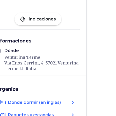
directions
Indicaciones
nformaciones
me
Dónde
Venturina Terme
Via Enos Cerrini, 4, 57021 Venturina
Terme LI, Italia
rganiza
hotel
chevron_right
Dónde dormir (en inglés)
holiday_village
chevron_right
Paquetes y estancias