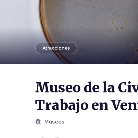
arrow_back
Atracciones
Museo de la Civ
Trabajo en Ve
account_balance
Museos