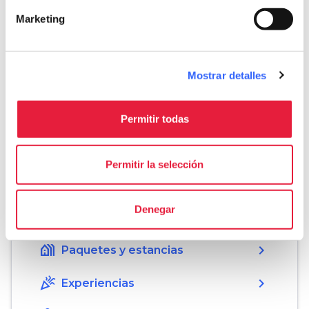
Marketing
Informaciones
home
Mostrar detalles
Dónde
Complesso di San Francesco
Piazza S.Francesco, 35, 55100 Lucca LU,
Permitir todas
Italia
Permitir la selección
Organiza
Denegar
hotel
chevron_right
Dónde dormir (en inglés)
holiday_village
chevron_right
Paquetes y estancias
celebration
chevron_right
Experiencias