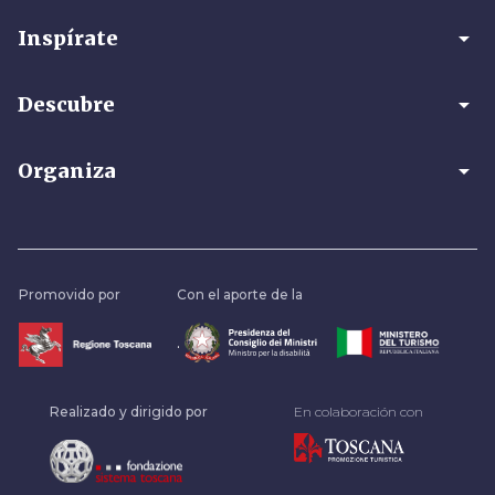
arrow_drop_down
Inspírate
arrow_drop_down
Descubre
arrow_drop_down
Organiza
Promovido por
Con el aporte de la
.
Realizado y dirigido por
En colaboración con