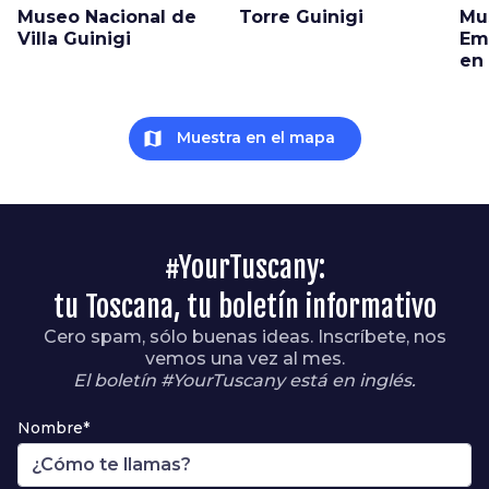
Museo Nacional de
Torre Guinigi
Mu
Villa Guinigi
Emi
en
map
Muestra en el mapa
#YourTuscany:
tu Toscana, tu boletín informativo
Cero spam, sólo buenas ideas. Inscríbete, nos
vemos una vez al mes.
El boletín #YourTuscany está en inglés.
Nombre*