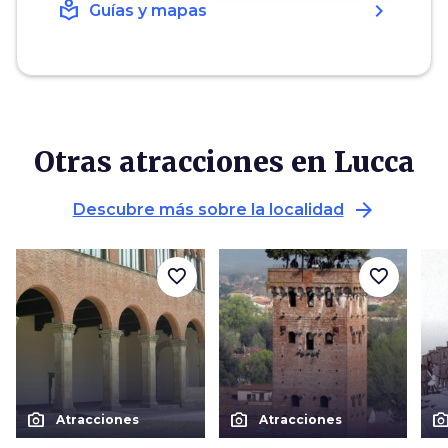
local_library
chevron_right
Guías y mapas
Otras atracciones en Lucca
arrow_forward
Descubre más sobre la localidad
favorite_border
favorite_border
photo_camera
photo_camera
photo_cam
Atracciones
Atracciones