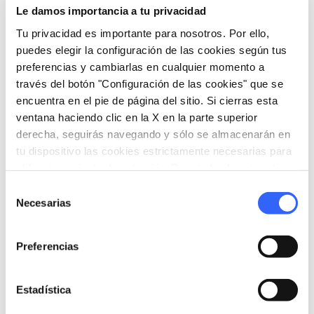
Le damos importancia a tu privacidad
artístico e histórico, con su futuro, debido a las
Tu privacidad es importante para nosotros. Por ello,
actividades de formación de la Escuela de
puedes elegir la configuración de las cookies según tus
Estudios Avanzados del IMT.
preferencias y cambiarlas en cualquier momento a
través del botón "Configuración de las cookies" que se
encuentra en el pie de página del sitio. Si cierras esta
ventana haciendo clic en la X en la parte superior
derecha, seguirás navegando y sólo se almacenarán en
tu dispositivo las cookies estrictamente necesarias para
el funcionamiento de este sitio. Para todos los otros tipos
de cookies necesitamos tu consentimiento.
Selección
Necesarias
de
consentimiento
Preferencias
Estadística
directions
Indicaciones