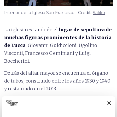
Interior de la Iglesia San Francisco - Credit:
Saliko
La iglesia es también el
lugar de sepultura de
muchas figuras prominentes de la historia
de Lucca
,
Giovanni Guidiccioni, Ugolino
Visconti, Francesco Geminiani y Luigi
Boccherini.
Detrás del altar mayor se encuentra el órgano
de tubos, construido entre los años 1930 y 1940
y restaurado en el 2013.
El complejo construido en torno a la iglesia es
un hito y un orgullo del territorio, que combina
el pasado de la ciudad, gracias a su patrimonio