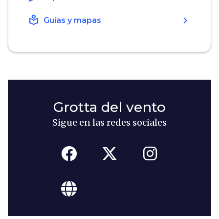
local_library
chevron_right
Guías y mapas
Grotta del vento
Sigue en las redes sociales