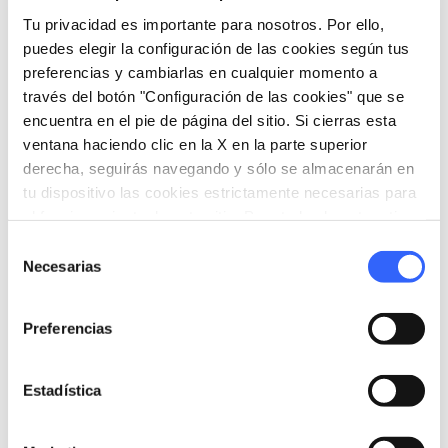
inundaciones, hasta llegar a un estrecho cañón
Tu privacidad es importante para nosotros. Por ello,
puedes elegir la configuración de las cookies según tus
subterráneo.
preferencias y cambiarlas en cualquier momento a
través del botón "Configuración de las cookies" que se
encuentra en el pie de página del sitio. Si cierras esta
ventana haciendo clic en la X en la parte superior
derecha, seguirás navegando y sólo se almacenarán en
tu dispositivo las cookies estrictamente necesarias para
el funcionamiento de este sitio. Para todos los otros tipos
de cookies necesitamos tu consentimiento.
Selección
Necesarias
de
consentimiento
Preferencias
Estadística
directions
Indicaciones