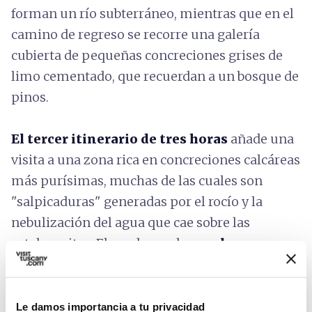
forman un río subterráneo, mientras que en el
camino de regreso se recorre una galería
cubierta de pequeñas concreciones grises de
limo cementado, que recuerdan a un bosque de
pinos.
El tercer itinerario de
tres horas
añade una
visita a una zona rica en concreciones calcáreas
más purísimas, muchas de las cuales son
"salpicaduras" generadas por el rocío y la
nebulización del agua que cae sobre las
estalagmitas. El sendero sube
por las
escarpadas paredes de un imponente pozo
de casi 90 metros de altura,
aún atravesado
por una abundante cascada durante las
Le damos importancia a tu privacidad