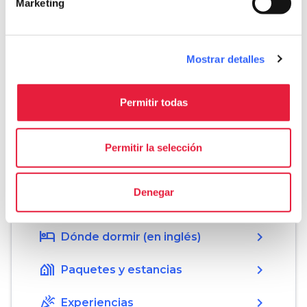
Marketing
Informaciones
home
Dónde
Mostrar detalles
Grotta del Vento
Località Grotta del Vento, 1, 55020
Vergemoli LU, Italy
Permitir todas
language
Pagina web
http://www.grottadelvento.com
open_in_new
Permitir la selección
Denegar
Organiza
hotel
chevron_right
Dónde dormir (en inglés)
holiday_village
chevron_right
Paquetes y estancias
celebration
chevron_right
Experiencias