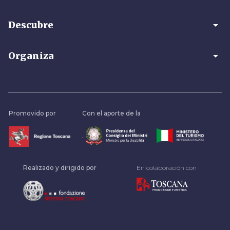
arrow_drop_down
Descubre
arrow_drop_down
Organiza
Promovido por
Con el aporte de la
.
Realizado y dirigido por
En colaboración con