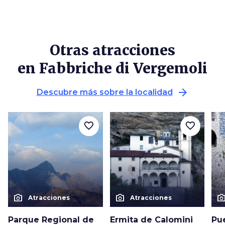
Otras atracciones
en Fabbriche di Vergemoli
arrow_forward
Descubre más sobre la localidad
favorite_border
favorite_border
photo_camera
photo_camera
photo_cam
Atracciones
Atracciones
Parque Regional de
Ermita de Calomini
Pu