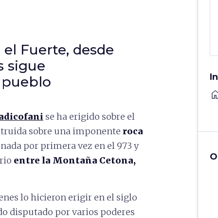
el Fuerte, desde
s sigue
I
 pueblo
ho
adicofani
se ha erigido sobre el
struida sobre una imponente
roca
onada por primera vez en el 973 y
O
orio
entre la Montaña Cetona,
nes lo hicieron erigir en el siglo
sido disputado por varios poderes