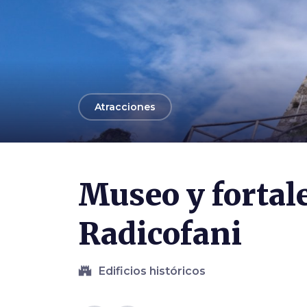
arrow_back
Atracciones
Photo ©
Shutterstock.com / Di Cesareo75
Museo y fortal
Radicofani
castle
Edificios históricos