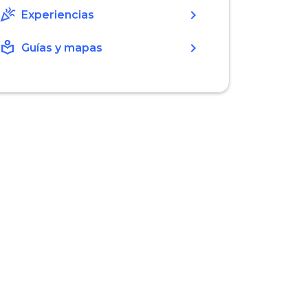
celebration
chevron_right
Experiencias
local_library
chevron_right
Guías y mapas