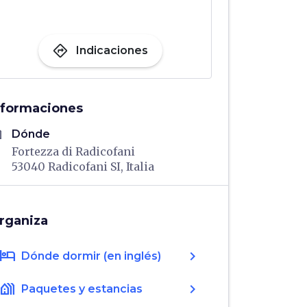
directions
Indicaciones
nformaciones
me
Dónde
Fortezza di Radicofani
53040 Radicofani SI, Italia
rganiza
hotel
chevron_right
Dónde dormir (en inglés)
holiday_village
chevron_right
Paquetes y estancias