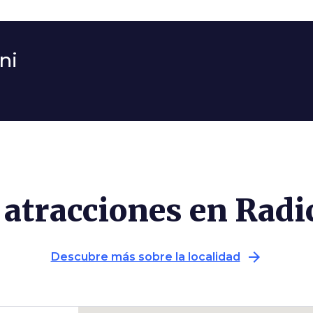
ni
 atracciones en Radi
arrow_forward
Descubre más sobre la localidad