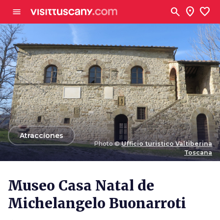
Ve al contenido principal
search
location_on
favorite
menu
arrow_back
Atracciones
Photo ©
Ufficio turistico Valtiberina
Toscana
Photo ©
Ufficio turistico Valtiberina Toscana
Museo Casa Natal de
Michelangelo Buonarroti