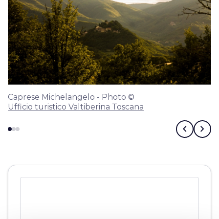
Caprese Michelangelo - Photo ©
Ufficio turistico Valtiberina Toscana
chevron_left
chevron_right