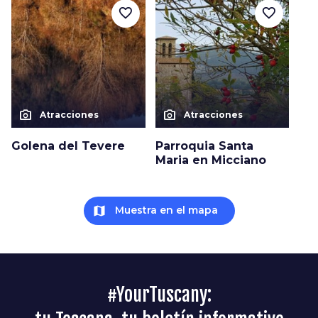
favorite_border
favorite_border
photo_camera
photo_camera
Atracciones
Atracciones
Golena del Tevere
Parroquia Santa
Maria en Micciano
map
Muestra en el mapa
#YourTuscany: