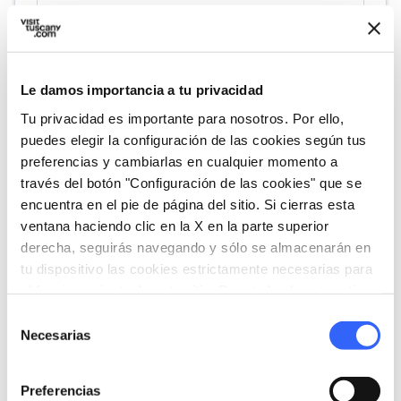
Le damos importancia a tu privacidad
Tu privacidad es importante para nosotros. Por ello,
directions
Indicaciones
puedes elegir la configuración de las cookies según tus
preferencias y cambiarlas en cualquier momento a
través del botón "Configuración de las cookies" que se
encuentra en el pie de página del sitio. Si cierras esta
Informaciones
ventana haciendo clic en la X en la parte superior
home
Dónde
derecha, seguirás navegando y sólo se almacenarán en
tu dispositivo las cookies estrictamente necesarias para
Casa Natale di Michelangelo Buonarroti
Via Capoluogo, 1, 52033 Caprese
el funcionamiento de este sitio. Para todos los otros tipos
Michelangelo AR, Italy
de cookies necesitamos tu consentimiento.
Selección
Necesarias
language
de
Pagina web
consentimiento
https://www.facebook.com/museocasana
talemichelangelo/
open_in_new
Preferencias