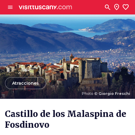
Ve al contenido principal
search
location_on
favorite
menu
arrow_back
Atracciones
Photo ©
Giorgio Freschi
Photo ©
Giorgio Freschi
Castillo de los Malaspina de
Fosdinovo