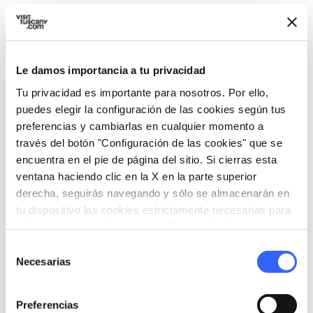
Le damos importancia a tu privacidad
Tu privacidad es importante para nosotros. Por ello,
puedes elegir la configuración de las cookies según tus
preferencias y cambiarlas en cualquier momento a
través del botón "Configuración de las cookies" que se
encuentra en el pie de página del sitio. Si cierras esta
ventana haciendo clic en la X en la parte superior
directions
Indicaciones
derecha, seguirás navegando y sólo se almacenarán en
tu dispositivo las cookies estrictamente necesarias para
el funcionamiento de este sitio. Para todos los otros tipos
de cookies necesitamos tu consentimiento.
Selección
Informaciones
Necesarias
de
home
Dónde
consentimiento
Castello Malaspina di Fosdinovo
Preferencias
Piazza Sauxillanges, 54035 Fosdinovo