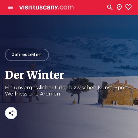
Zum Hauptinhalt
search
location_on
favorite
menu
arrow_back
Jahreszeiten
Der Winter
Ein unvergesslicher Urlaub zwischen Kunst, Sport,
Wellness und Aromen
share