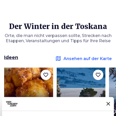
Der Winter in der Toskana
Orte, die man nicht verpassen sollte, Strecken nach
Etappen, Veranstaltungen und Tipps für Ihre Reise
Ideen
map
Ansehen auf der Karte
favorite_border
favorite_border
color_lens
color_lens
color_le
Ideen
Ideen