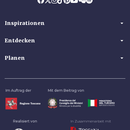
arrow_drop_down
Inspirationen
arrow_drop_down
Entdecken
arrow_drop_down
Planen
Im Auftrag der
Mit dem Beitrag von
Realisiert von
In Zusammenarbeit mit