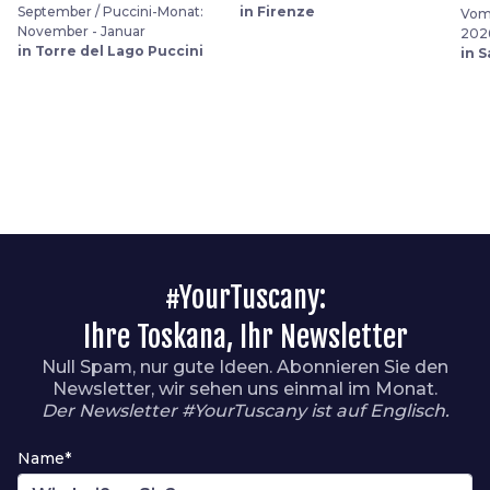
September / Puccini-Monat:
in Firenze
Vom 
November - Januar
202
in Torre del Lago Puccini
in 
#YourTuscany:
Ihre Toskana, Ihr Newsletter
Null Spam, nur gute Ideen. Abonnieren Sie den
Newsletter, wir sehen uns einmal im Monat.
Der Newsletter #YourTuscany ist auf Englisch.
Name*