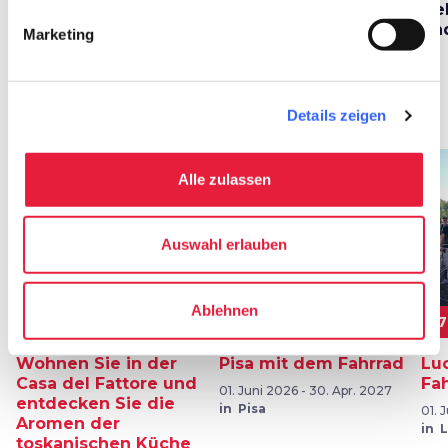
Pisten und Orte
Abetone, Val di Luce
Geb
und Doganaccia
un
Marketing
Angebote
map
Ansehen auf der Karte
Details zeigen
favorite_border
favorite_border
Alle zulassen
Auswahl erlauben
Ablehnen
Von 90€
170€
1
Wohnen Sie in der
Pisa mit dem Fahrrad
Lu
Casa del Fattore und
Fa
01. Juni 2026 - 30. Apr. 2027
entdecken Sie die
in Pisa
01. 
Aromen der
in 
toskanischen Küche