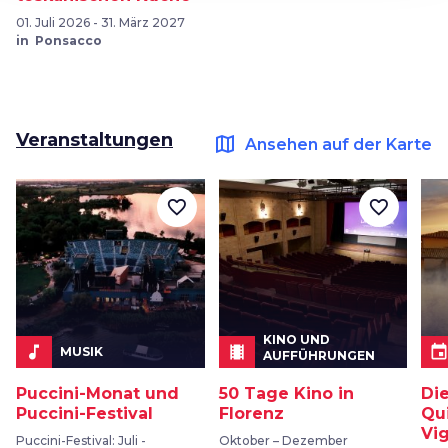
01. Juli 2026 - 31. März 2027
in Ponsacco
Veranstaltungen
map
Ansehen auf der Karte
favorite_border
favorite_border
KINO UND
music_note
local_movies
even
MUSIK
AUFFÜHRUNGEN
Puccini-Monat und
50 Tage Kino in
Di
Puccini-Festival
Florenz
Qu
Vi
Puccini-Festival: Juli -
Oktober – Dezember