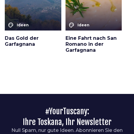
color_lens
color_lens
Ideen
Ideen
Das Gold der
Eine Fahrt nach San
Garfagnana
Romano in der
Garfagnana
#YourTuscany:
Ihre Toskana, Ihr Newsletter
Null Spam, nur gute Ideen. Abonnieren Sie den