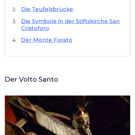
Die Teufelsbrücke
2.
Die Symbole in der Stiftskirche San
3.
Cristoforo
Der Monte Forato
4.
Der Volto Santo