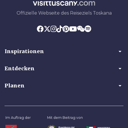
Offizielle Webseite des Reiseziels Toskana
arrow_drop_down
Inspirationen
arrow_drop_down
Entdecken
arrow_drop_down
Planen
Im Auftrag der
Mit dem Beitrag von