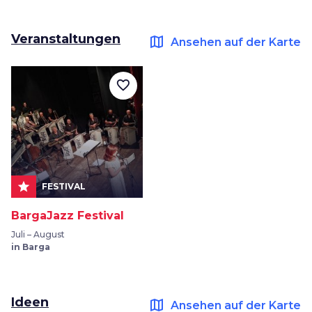
Veranstaltungen
map
Ansehen auf der Karte
favorite_border
star
FESTIVAL
BargaJazz Festival
Juli – August
in Barga
Ideen
map
Ansehen auf der Karte