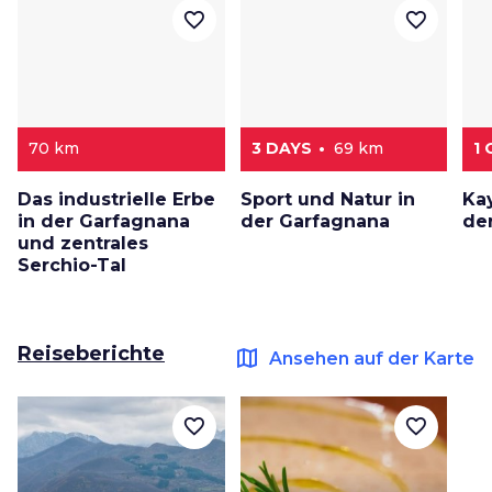
favorite_border
favorite_border
70 km
3 DAYS
69 km
1 
Das industrielle Erbe
Sport und Natur in
Ka
in der Garfagnana
der Garfagnana
der
und zentrales
Serchio-Tal
Reiseberichte
map
Ansehen auf der Karte
favorite_border
favorite_border