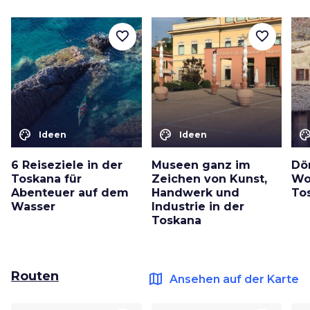
favorite_border
favorite_border
color_lens
color_lens
color_le
Ideen
Ideen
6 Reiseziele in der
Museen ganz im
Dö
Toskana für
Zeichen von Kunst,
Wo
Abenteuer auf dem
Handwerk und
To
Wasser
Industrie in der
Toskana
Routen
map
Ansehen auf der Karte