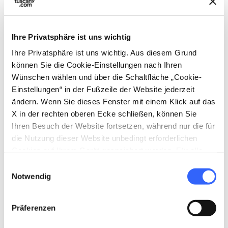
Ihre Privatsphäre ist uns wichtig
Ihre Privatsphäre ist uns wichtig. Aus diesem Grund
Kathedrale von Barga - Credit: Shutterstock /
können Sie die Cookie-Einstellungen nach Ihren
Claudio Giovanni Colombo
Wünschen wählen und über die Schaltfläche „Cookie-
Einstellungen“ in der Fußzeile der Website jederzeit
ändern. Wenn Sie dieses Fenster mit einem Klick auf das
Auch
Barga
, eine der schönsten Ortschaften
X in der rechten oberen Ecke schließen, können Sie
Italiens und Endpunkt der Etappe Nr. 9, ist von
Ihren Besuch der Website fortsetzen, während nur die für
Mysterien
und dunklen Geheimnissen
die Nutzung dieser Website unbedingt erforderlichen
durchdrungen, die alle mit der
Stiftskirche
Cookies auf Ihrem Gerät gespeichert werden. Für alle
anderen Arten von Cookies benötigen wir Ihre
San Cristoforo
, der Kathedrale der Stadt,
Einwilligungsauswahl
Zustimmung.
Notwendig
zusammenhängen. Im Türrahmen auf der
rechten Seite des Haupttors befindet sich eine
Präferenzen
Gravur
mit einer Reihe von lateinischen und
griechischen Buchstaben und einigen dreimal