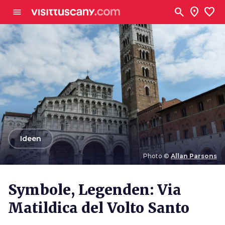
Zum Hauptinhalt
search
location_on
favorite
menu
arrow_back
Ideen
Photo ©
Allan Parsons
Photo ©
Allan Parsons
Symbole, Legenden: Via
Matildica del Volto Santo