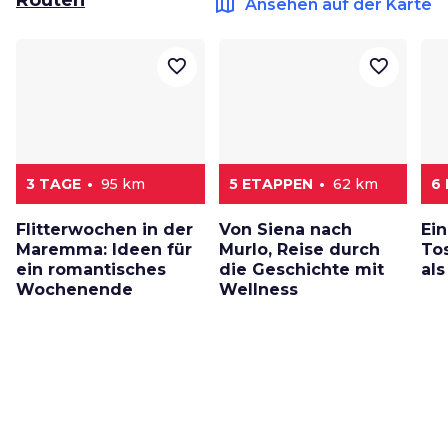
map
Ansehen auf der Karte
favorite_border
favorite_border
3 TAGE
95 km
5 ETAPPEN
62 km
6
Flitterwochen in der
Von Siena nach
Ei
Maremma: Ideen für
Murlo, Reise durch
To
ein romantisches
die Geschichte mit
al
Wochenende
Wellness