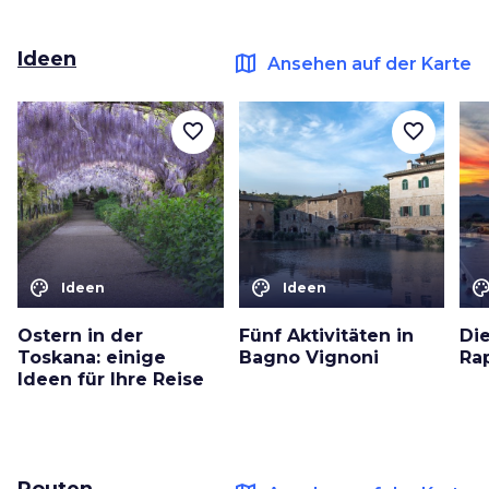
Ideen
map
Ansehen auf der Karte
favorite_border
favorite_border
color_lens
color_lens
color_le
Ideen
Ideen
Ostern in der
Fünf Aktivitäten in
Di
Toskana: einige
Bagno Vignoni
Ra
Ideen für Ihre Reise
Routen