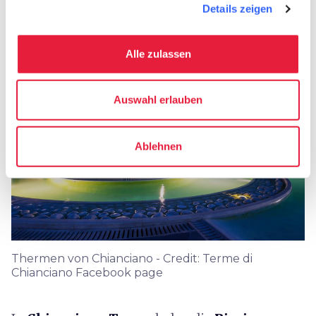
Details zeigen
Weitere Informationen
finden Sie auf der
offiziellen Website
.
Alle zulassen
Auswahl erlauben
Ablehnen
Thermen von Chianciano - Credit: Terme di
Chianciano Facebook page