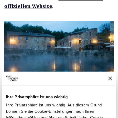
offiziellen Website
.
Thermalbecken auf dem Dorfplatz von Bagno
Vignoni - Credit: Edoardo Pucciarelli
Ihre Privatsphäre ist uns wichtig
Ihre Privatsphäre ist uns wichtig. Aus diesem Grund
Im bezaubernden Ambiente von
Bagno
können Sie die Cookie-Einstellungen nach Ihren
Wünschen wählen und über die Schaltfläche „Cookie-