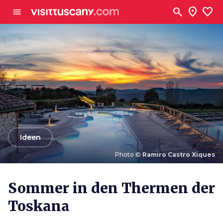
Zum Hauptinhalt
search
location_on
favorite
menu
arrow_back
Ideen
Photo ©
Ramiro Castro Xiques
Photo ©
Ramiro Castro Xiques
Sommer in den Thermen der
Toskana