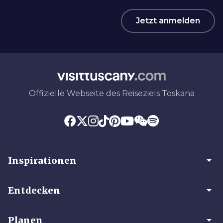
Jetzt anmelden
Offizielle Webseite des Reiseziels Toskana
arrow_drop_down
Inspirationen
arrow_drop_down
Entdecken
arrow_drop_down
Planen