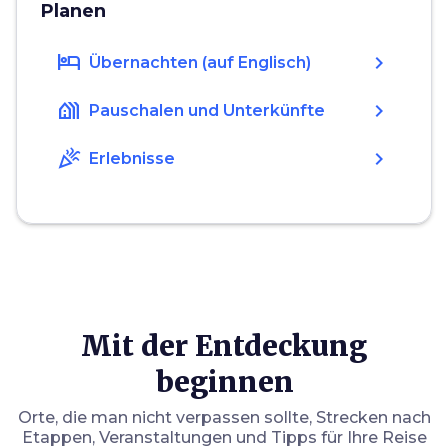
Planen
hotel
chevron_right
Übernachten (auf Englisch)
holiday_village
chevron_right
Pauschalen und Unterkünfte
celebration
chevron_right
Erlebnisse
Mit der Entdeckung
beginnen
Orte, die man nicht verpassen sollte, Strecken nach
Etappen, Veranstaltungen und Tipps für Ihre Reise