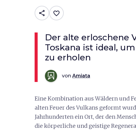
share
favorite_border
Der alte erloschene 
Toskana ist ideal, um
zu erholen
von
Amiata
Eine Kombination aus Wäldern und Fe
alten Feuer des Vulkans geformt wurde
Jahrhunderten ein Ort, der den Mensc
die körperliche und geistige Regenera