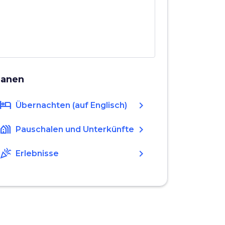
lanen
hotel
chevron_right
Übernachten (auf Englisch)
holiday_village
chevron_right
Pauschalen und Unterkünfte
celebration
chevron_right
Erlebnisse