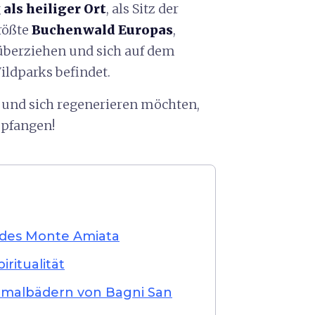
g
als heiliger Ort
, als Sitz der
größte
Buchenwald Europas
,
überziehen und sich auf dem
ildparks befindet.
 und sich regenerieren möchten,
mpfangen!
des Monte Amiata
ritualität
rmalbädern von Bagni San