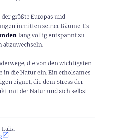
 der größte Europas und
ungen inmitten seiner Bäume. Es
tunden
lang völlig entspannt zu
n abzuwechseln.
derwege, die von den wichtigsten
 in die Natur ein. Ein erholsames
nigen eignet, die dem Stress der
kt mit der Natur und sich selbst
 Italia
open_in_new
g