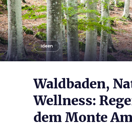
arrow_back
Ideen
Photo ©
Gegend des Monte Amiata
Waldbaden, Na
Wellness: Rege
dem Monte Am