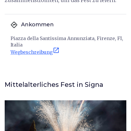
zusammenströmten, um das Fest zu feiern.
directions
Ankommen
Piazza della Santissima Annunziata, Firenze, FI,
Italia
open_in_new
Wegbeschreibung
Mittelalterliches Fest in Signa