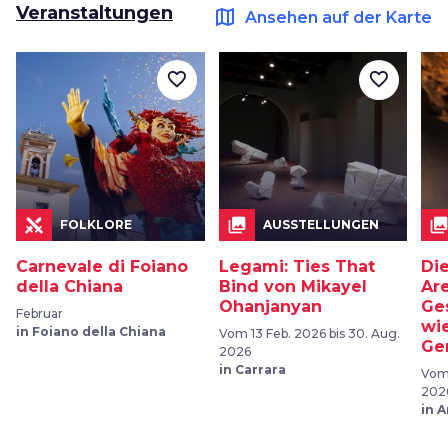
Veranstaltungen
map
Ansehen auf der Karte
favorite_border
favorite_border
collections
collection
FOLKLORE
AUSSTELLUNGEN
Carnevale di Foiano
Legami: Ties That
Di
della Chiana
Bind von Mikayel
Ar
Ohanjanyan
Ge
Februar
wi
in Foiano della Chiana
Vom 13 Feb. 2026 bis 30. Aug.
Ge
2026
in Carrara
Vom 
202
in 