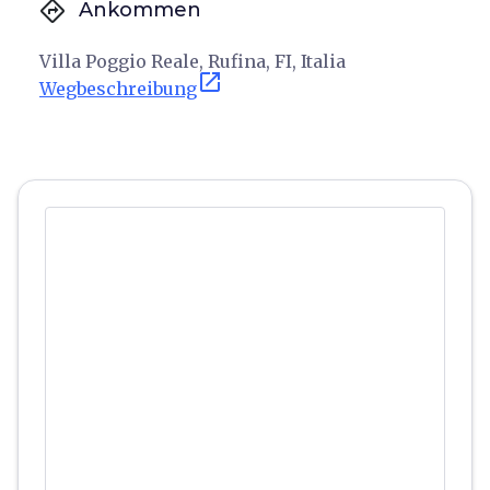
directions
Ankommen
Villa Poggio Reale, Rufina, FI, Italia
open_in_new
Wegbeschreibung