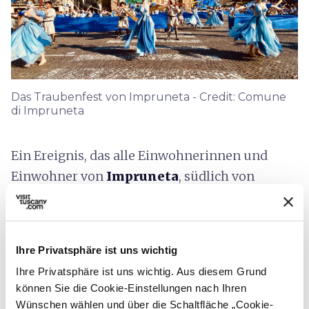
Das Traubenfest von Impruneta - Credit: Comune
di Impruneta
Ein Ereignis, das alle Einwohnerinnen und
Einwohner von
Impruneta
, südlich von
Florenz, elektrisiert und in seinen Bann zieht:
das
Traubenfest
, das bereits zum 98.
Die Weinbaugemeinde feiert ihre kostbarste
Ihre Privatsphäre ist uns wichtig
Frucht fast einen ganzen Monat lang, vom 1.
Ihre Privatsphäre ist uns wichtig. Aus diesem Grund
können Sie die Cookie-Einstellungen nach Ihren
September bis zum 28. September, wenn die
Wünschen wählen und über die Schaltfläche „Cookie-