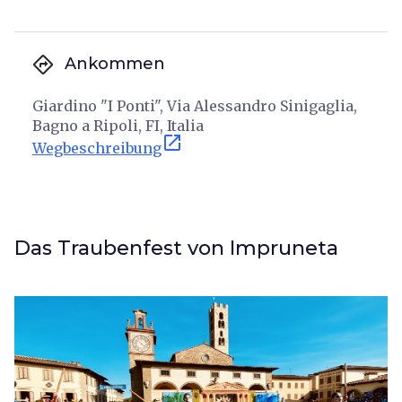
directions
Ankommen
Giardino "I Ponti", Via Alessandro Sinigaglia,
Bagno a Ripoli, FI, Italia
open_in_new
Wegbeschreibung
Das Traubenfest von Impruneta