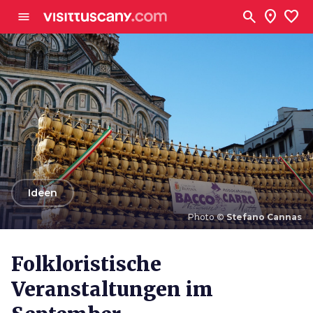
Zum Hauptinhalt
search
location_on
favorite
menu
arrow_back
Ideen
Photo ©
Stefano Cannas
Photo ©
Stefano Cannas
Folkloristische
Veranstaltungen im