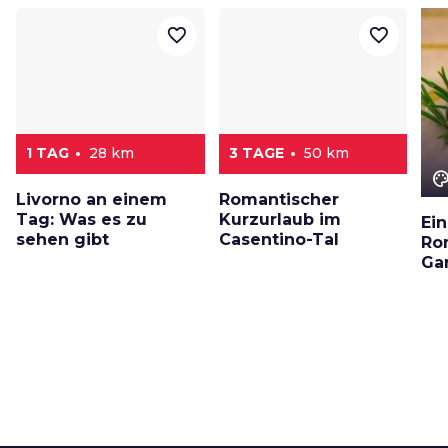
favorite_border
favorite_border
1 TAG
28 km
3 TAGE
50 km
color_le
Livorno an einem
Romantischer
Tag: Was es zu
Kurzurlaub im
Ei
sehen gibt
Casentino-Tal
Ro
Ga