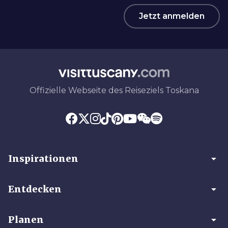
Jetzt anmelden
Offizielle Webseite des Reiseziels Toskana
arrow_drop_down
Inspirationen
arrow_drop_down
Entdecken
arrow_drop_down
Planen