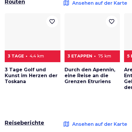
Routen
map
Ansehen auf der Karte
favorite_border
favorite_border
3 TAGE
4,4 km
3 ETAPPEN
75 km
5
3 Tage Golf und
Durch den Apennin,
Ar
Kunst im Herzen der
eine Reise an die
En
Toskana
Grenzen Etruriens
Ge
de
Reiseberichte
map
Ansehen auf der Karte