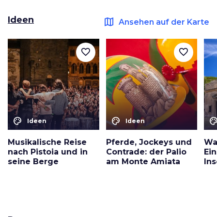
Ideen
map
Ansehen auf der Karte
favorite_border
favorite_border
color_lens
color_lens
color_le
Ideen
Ideen
Musikalische Reise
Pferde, Jockeys und
Wa
nach Pistoia und in
Contrade: der Palio
Ei
seine Berge
am Monte Amiata
Ins