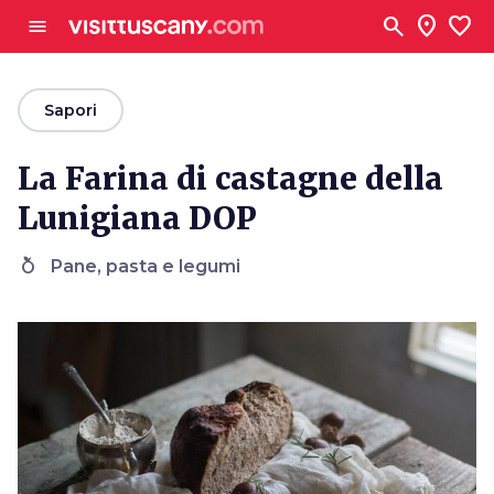
Vai al contenuto principale
search
location_on
favorite
menu
arrow_back
Sapori
La Farina di castagne della
Lunigiana DOP
nutrition
Pane, pasta e legumi