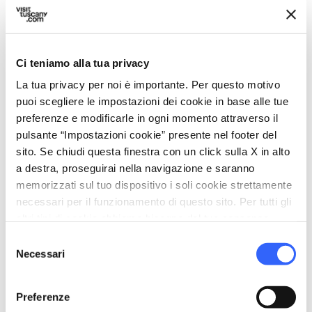
info
Informazioni
language
https://www.farinacastagnelunigianadop.it/
Ci teniamo alla tua privacy
La tua privacy per noi è importante. Per questo motivo
category
Categoria
puoi scegliere le impostazioni dei cookie in base alle tue
preferenze e modificarle in ogni momento attraverso il
Pane, pasta e legumi
pulsante “Impostazioni cookie” presente nel footer del
place
Provenienza
sito. Se chiudi questa finestra con un click sulla X in alto
Lunigiana
a destra, proseguirai nella navigazione e saranno
stars
memorizzati sul tuo dispositivo i soli cookie strettamente
Denominazione
necessari per il funzionamento di questo sito. Per tutti gli
DOP
altri tipi di cookie abbiamo bisogno del tuo consenso.
volunteer_activism
Produttori
Selezione
1 produttore certificato
Necessari
del
Vedi tutti
open_in_new
consenso
Preferenze