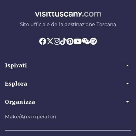
Sito ufficiale della destinazione Toscana
arrow_drop_down
Ispirati
arrow_drop_down
Esplora
arrow_drop_down
Organizza
Make/Area operatori