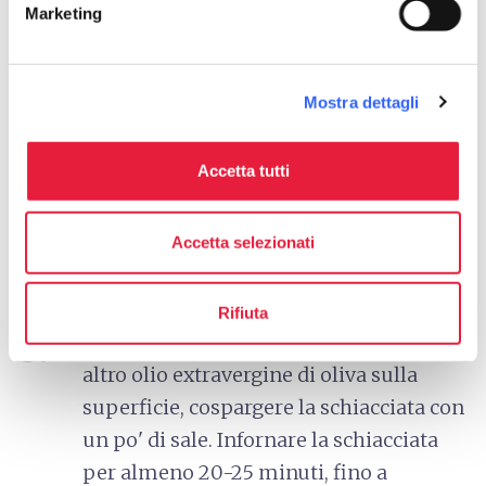
Marketing
30 minuti.
4.
Ungere una padella larga con olio
Mostra dettagli
d'oliva. Stendi delicatamente l'impasto
nella teglia. Lasciare l'impasto nella
Accetta tutti
teglia per un po' di tempo per farlo
"rilassare". Lasciar lievitare per circa
Accetta selezionati
due ore.
Rifiuta
5.
Preriscaldare il forno a 200°, irrorare con
altro olio extravergine di oliva sulla
superficie, cospargere la schiacciata con
un po' di sale. Infornare la schiacciata
per almeno 20-25 minuti, fino a