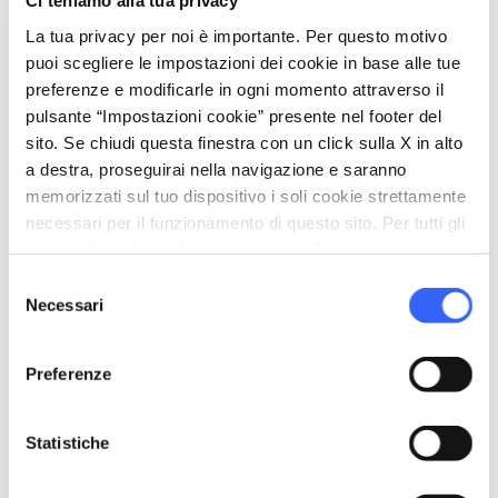
Ci teniamo alla tua privacy
giorno successivo.
La tua privacy per noi è importante. Per questo motivo
puoi scegliere le impostazioni dei cookie in base alle tue
2.
Dopo 12 ore, l'impasto pre-fermentato è
preferenze e modificarle in ogni momento attraverso il
pronto: sarà pieno di bollicine. Raschiare
pulsante “Impostazioni cookie” presente nel footer del
sito. Se chiudi questa finestra con un click sulla X in alto
l'impasto pre-fermentato in una grande
a destra, proseguirai nella navigazione e saranno
ciotola, aggiungere la farina, il sale e
memorizzati sul tuo dispositivo i soli cookie strettamente
l'acqua e impastare fino a ottenere un
necessari per il funzionamento di questo sito. Per tutti gli
composto appiccicoso e molto morbido.
altri tipi di cookie abbiamo bisogno del tuo consenso.
Aggiungi un filo d'olio d'oliva intorno
Selezione
Necessari
del
alla palla di pasta.
consenso
Preferenze
3.
Copri la ciotola con un canovaccio
umido e lascia lievitare a temperatura
Statistiche
ambiente fino al raddoppio, per almeno
2 ore. Stendere e piegare l'impasto ogni