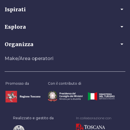
arrow_drop_down
Ispirati
arrow_drop_down
Esplora
arrow_drop_down
Organizza
Make/Area operatori
Promosso da
Con il contributo di
Realizzato e gestito da
In collaborazione con