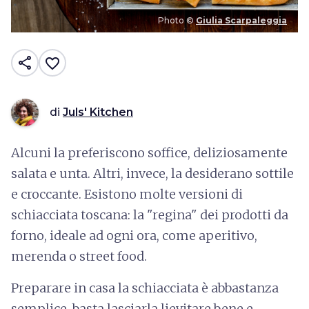
Photo ©
Giulia Scarpaleggia
share
favorite_border
di
Juls' Kitchen
Alcuni la preferiscono soffice, deliziosamente
salata e unta. Altri, invece, la desiderano sottile
e croccante. Esistono molte versioni di
schiacciata toscana: la "regina" dei prodotti da
forno, ideale ad ogni ora, come aperitivo,
merenda o street food.
Preparare in casa la schiacciata è abbastanza
semplice, basta lasciarla lievitare bene e