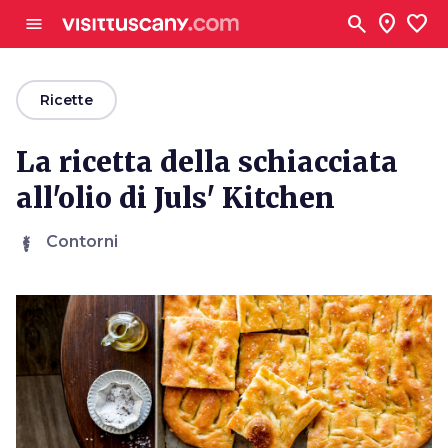
Vai al contenuto principale
search
location_on
favorite
menu
arrow_back
Ricette
La ricetta della schiacciata
all'olio di Juls' Kitchen
Contorni