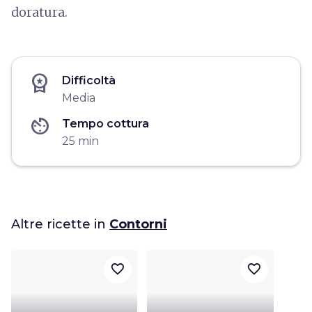
doratura.
workspace_premium
Difficoltà
Media
av_timer
Tempo cottura
25 min
Altre ricette in
Contorni
favorite_border
favorite_border