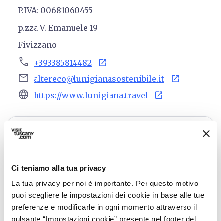
P.IVA: 00681060455
p.zza V. Emanuele 19
Fivizzano
phone
open_in_new
+393385814482
email
open_in_new
altereco@lunigianasostenibile.it
language
open_in_new
https://www.lunigiana.travel
10€
Ci teniamo alla tua privacy
open_in_new
Verifica disponibilità
La tua privacy per noi è importante. Per questo motivo
puoi scegliere le impostazioni dei cookie in base alle tue
Chiama l'organizzatore
preferenze e modificarle in ogni momento attraverso il
pulsante “Impostazioni cookie” presente nel footer del