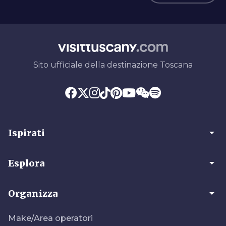
Sito ufficiale della destinazione Toscana
arrow_drop_down
Ispirati
arrow_drop_down
Esplora
arrow_drop_down
Organizza
Make/Area operatori