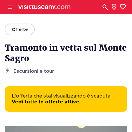
Vai al contenuto principale
search
location_on
favorite
menu
arrow_back
Offerte
Tramonto in vetta sul Monte
Sagro
hiking
Escursioni e tour
L'offerta che stai visualizzando è scaduta.
Vedi tutte le offerte attive
.