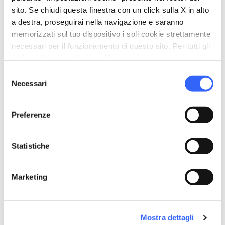
sito. Se chiudi questa finestra con un click sulla X in alto
a destra, proseguirai nella navigazione e saranno
memorizzati sul tuo dispositivo i soli cookie strettamente
necessari per il funzionamento di questo sito. Per tutti gli
altri tipi di cookie abbiamo bisogno del tuo consenso.
Selezione
Necessari
del
consenso
Preferenze
directions
Indicazioni
Statistiche
Informazioni utili
Marketing
home
Dove
Piazzale dell'Uccelliera, Carrara, MS,
Mostra dettagli
Italia