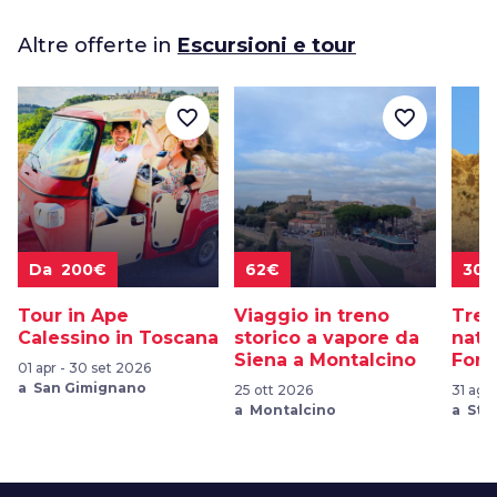
Altre offerte in
Escursioni e tour
favorite_border
favorite_border
Da 200€
62€
30€
Tour in Ape
Viaggio in treno
Trek
Calessino in Toscana
storico a vapore da
natu
Siena a Montalcino
Fora
01 apr - 30 set 2026
a San Gimignano
25 ott 2026
31 ago
a Montalcino
a Sta