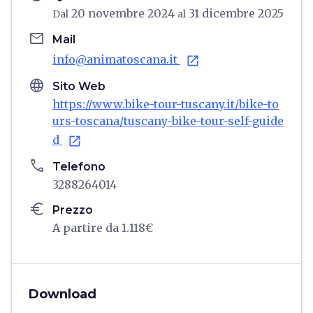
20 novembre 2024
31 dicembre 2025
Dal
al
email
Mail
info@animatoscana.it
open_in_new
language
Sito Web
https://www.bike-tour-tuscany.it/bike-to
urs-toscana/tuscany-bike-tour-self-guide
d
open_in_new
phone
Telefono
3288264014
euro
Prezzo
A partire da 1.118€
Download