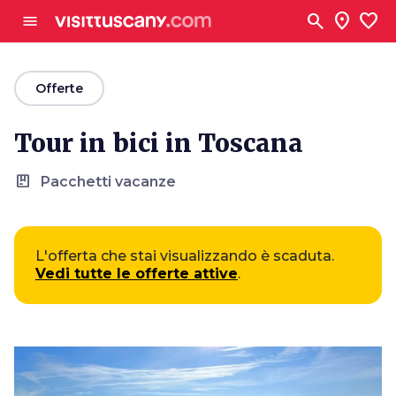
Vai al contenuto principale
search
location_on
favorite
menu
arrow_back
Offerte
Tour in bici in Toscana
package
Pacchetti vacanze
L'offerta che stai visualizzando è scaduta.
Vedi tutte le offerte attive
.