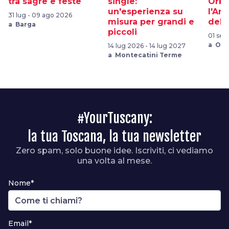
tra sagre e feste
single:
Orbe
un'esperienza su
l'Arg
31 lug - 09 ago 2026
misura per grandi e
del 
a Barga
piccoli
01 set 
a Orb
14 lug 2026 - 14 lug 2027
a Montecatini Terme
#YourTuscany:
la tua Toscana, la tua newsletter
Zero spam, solo buone idee. Iscriviti, ci vediamo
una volta al mese.
Nome*
Email*