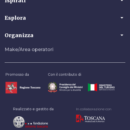
arrow_drop_down
Ispirati
arrow_drop_down
Esplora
arrow_drop_down
Organizza
Make/Area operatori
Promosso da
Con il contributo di
Realizzato e gestito da
In collaborazione con