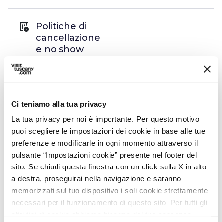
auto_delete
Politiche di
cancellazione
e no show
Fino a 31 giorni prima dell'inizio del viaggio
penale pari al 25% dell'importo totale.
Da 30 a 21 giorni penale del 50%.
Meno di 21 giorni: penale pari al 100%
Ci teniamo alla tua privacy
dell'importo totale
La tua privacy per noi è importante. Per questo motivo
puoi scegliere le impostazioni dei cookie in base alle tue
open_in_new
Consulta le politiche di cancellazione
preferenze e modificarle in ogni momento attraverso il
pulsante “Impostazioni cookie” presente nel footer del
sito. Se chiudi questa finestra con un click sulla X in alto
info
Organizzazione
a destra, proseguirai nella navigazione e saranno
memorizzati sul tuo dispositivo i soli cookie strettamente
Anima Toscana SRL
necessari per il funzionamento di questo sito. Per tutti gli
altri tipi di cookie abbiamo bisogno del tuo consenso.
P.IVA: 01376870521