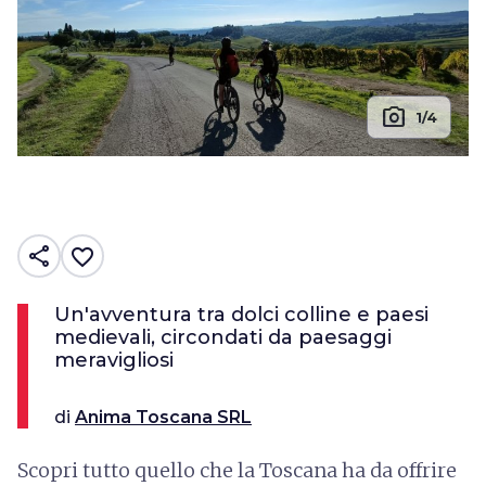
photo_camera
1/4
share
favorite_border
Un'avventura tra dolci colline e paesi
medievali, circondati da paesaggi
meravigliosi
di
Anima Toscana SRL
Scopri tutto quello che la Toscana ha da offrire