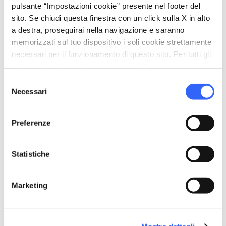
pulsante “Impostazioni cookie” presente nel footer del
sito. Se chiudi questa finestra con un click sulla X in alto
a destra, proseguirai nella navigazione e saranno
memorizzati sul tuo dispositivo i soli cookie strettamente
necessari per il funzionamento di questo sito. Per tutti gli
altri tipi di cookie abbiamo bisogno del tuo consenso.
directions
Indicazioni
Selezione
Necessari
del
consenso
Informazioni utili
Preferenze
home
Dove
Bagno VeneziaPontile Lungomare
Statistiche
Europa, 120, 55041 Lido di Camaiore LU
schedule
Quando
Marketing
24 maggio 2026
30 settembre 2026
Dal
al
email
Mail
info@bagnovenezia.it