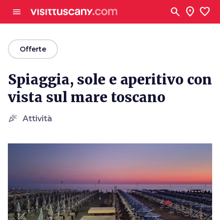
Vai al contenuto principale
search
location_on
favorite
menu
arrow_back
Offerte
Spiaggia, sole e aperitivo con
vista sul mare toscano
celebration
Attività