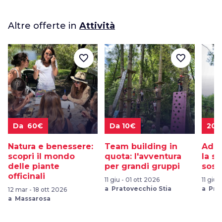
Altre offerte in
Attività
favorite_border
favorite_border
Da 60€
Da 10€
20€
Natura e benessere:
Team building in
Adre
scopri il mondo
quota: l'avventura
la sf
delle piante
per grandi gruppi
sosp
officinali
11 giu - 01 ott 2026
11 giu 
a Pratovecchio Stia
a Pra
12 mar - 18 ott 2026
a Massarosa