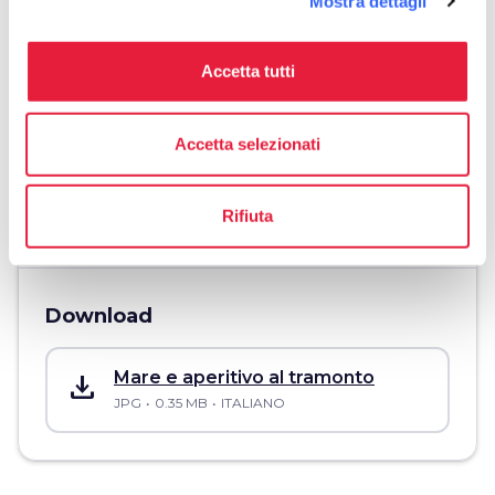
open_in_new
Mostra dettagli
language
Sito Web
https://www.bagnovenezia.it
Accetta tutti
open_in_new
phone
Telefono
+393281783184
Accetta selezionati
euro
Prezzo
60€
Rifiuta
Download
save_alt
Mare e aperitivo al tramonto
JPG
0.35 MB
ITALIANO