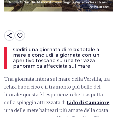
Photo ©
Daddio Marco & c. sas Bagno Venezia beach and
Restaurant
share
favorite_border
Goditi una giornata di relax totale al
mare e concludi la giornata con un
aperitivo toscano su una terrazza
panoramica affacciata sul mare
Una giornata intera sul mare della Versilia, tra
relax, buon cibo e il tramonto più bello del
litorale: questa è l'esperienza che ti aspetta
sulla spiaggia attrezzata di
Lido di Camaiore
,
una delle mete balneari più amate della costa