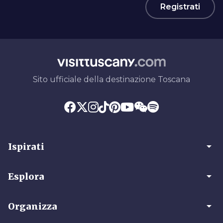
Registrati
Sito ufficiale della destinazione Toscana
arrow_drop_down
Ispirati
arrow_drop_down
Esplora
arrow_drop_down
Organizza