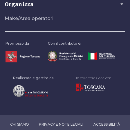
arrow_drop_down
Organizza
Make/Area operatori
Promosso da
Con il contributo di
Realizzato e gestito da
In collaborazione con
CHI SIAMO
PRIVACY E NOTE LEGALI
ACCESSIBILITÀ