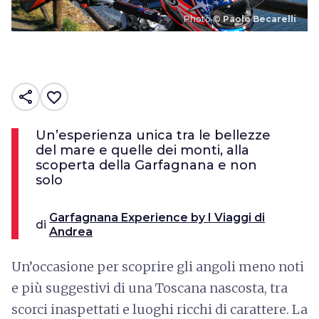
Photo ©
Paolo Becarelli
share
favorite_border
Un’esperienza unica tra le bellezze
del mare e quelle dei monti, alla
scoperta della Garfagnana e non
solo
Garfagnana Experience by I Viaggi di
di
Andrea
Un’occasione per scoprire gli angoli meno noti
e più suggestivi di una Toscana nascosta, tra
scorci inaspettati e luoghi ricchi di carattere. La