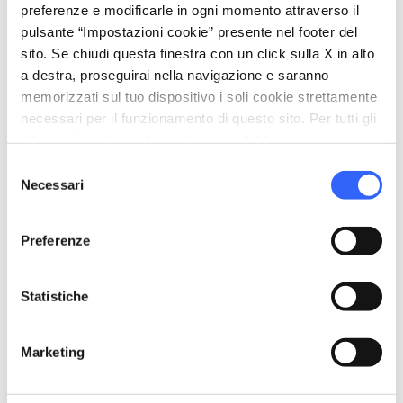
preferenze e modificarle in ogni momento attraverso il
pulsante “Impostazioni cookie” presente nel footer del
event_note
Programma
sito. Se chiudi questa finestra con un click sulla X in alto
a destra, proseguirai nella navigazione e saranno
Clicca qui per consultare il programma
memorizzati sul tuo dispositivo i soli cookie strettamente
completo del soggiorno
necessari per il funzionamento di questo sito. Per tutti gli
altri tipi di cookie abbiamo bisogno del tuo consenso.
Selezione
auto_delete
Politiche di
Necessari
del
cancellazione
consenso
e no show
Preferenze
Cancellazioni fino a 15 giorni dalla partenza: 50%
di penale.
Cancellazioni da 14 giorni prima della partenza:
Statistiche
100% di penale
Marketing