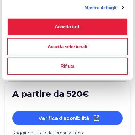
info
Organizzazione
Mostra dettagli
Garfagnana Experience by I Viaggi di Andrea
P.IVA: 01186580468
Accetta tutti
Piazza del Duomo, 6/7
Accetta selezionati
Castelnuovo di Garfagnana
email
open_in_new
info@iviaggidiandrea.it
Rifiuta
language
https://www.garfagnanaexperience.com/
A partire da 520€
open_in_new
Verifica disponibilità
Raggiungi il sito dell'organizzatore