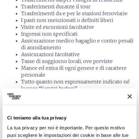
Trasferimenti durante il tour
Trasferimenti da e per le stazioni ferroviarie
I pasti non menzionati o definiti liberi
Visite ed escursioni facoltative
Ingressi non specificati
Assicurazione medico bagaglio e contro penali
di annullamento
Assicurazioni facoltative
Tasse di soggiorno locali, ove previste
Mance ed extra di ogni genere e di carattere
personale
Tutto quanto non espressamente indicato né
la voce “Servizi Inclusi”
groups
Meeting point
Ci teniamo alla tua privacy
La tua privacy per noi è importante. Per questo motivo
Castelnuovo di Garfagnana, Piazza del Duomo, 6/7
puoi scegliere le impostazioni dei cookie in base alle tue