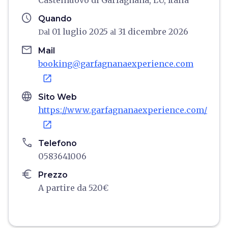
Castelnuovo di Garfagnana, LU, Italia
schedule
Quando
01 luglio 2025
31 dicembre 2026
Dal
al
email
Mail
booking@garfagnanaexperience.com
open_in_new
language
Sito Web
https://www.garfagnanaexperience.com/
open_in_new
phone
Telefono
0583641006
euro
Prezzo
A partire da 520€