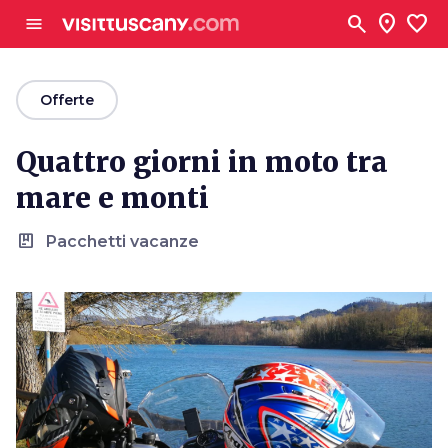
Vai al contenuto principale
search
location_on
favorite
menu
arrow_back
Offerte
Quattro giorni in moto tra
mare e monti
package
Pacchetti vacanze