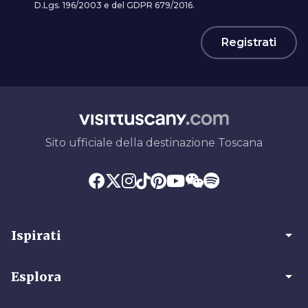
D.Lgs. 196/2003 e del GDPR 679/2016.
Registrati
Sito ufficiale della destinazione Toscana
arrow_drop_down
Ispirati
arrow_drop_down
Esplora