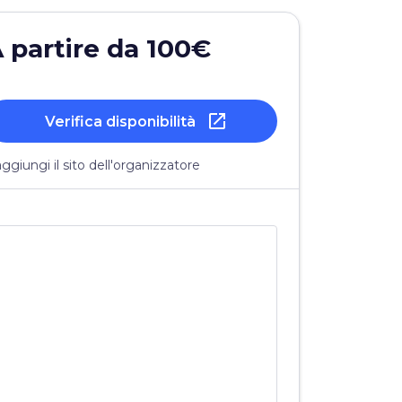
 partire da 100€
open_in_new
Verifica disponibilità
ggiungi il sito dell'organizzatore