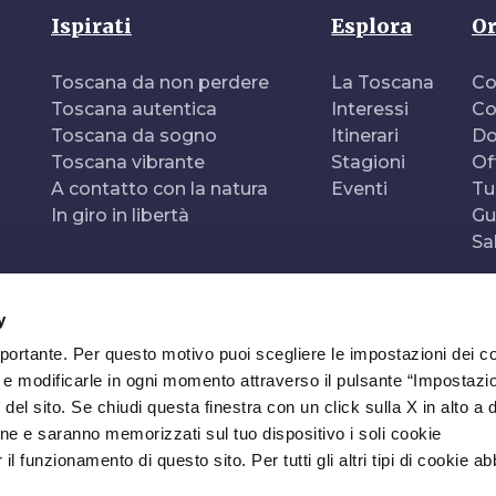
Ispirati
Esplora
Or
Toscana da non perdere
La Toscana
Co
Toscana autentica
Interessi
Co
Toscana da sogno
Itinerari
Do
Toscana vibrante
Stagioni
Of
A contatto con la natura
Eventi
Tu
In giro in libertà
Gu
Sa
y
mportante. Per questo motivo puoi scegliere le impostazioni dei c
e e modificarle in ogni momento attraverso il pulsante “Impostazi
del sito. Se chiudi questa finestra con un click sulla X in alto a 
ne e saranno memorizzati sul tuo dispositivo i soli cookie
l funzionamento di questo sito. Per tutti gli altri tipi di cookie a