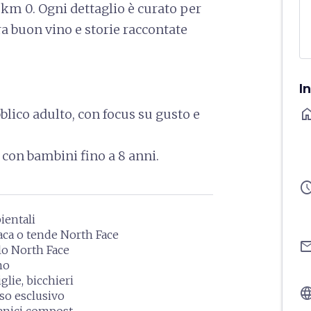
a km 0. Ogni dettaglio è curato per
ra buon vino e storie raccontate
I
ho
bblico adulto, con focus su gusto e
e con bambini fino a 8 anni.
sched
ientali
ca o tende North Face
ema
lo North Face
no
glie, bicchieri
langu
so esclusivo