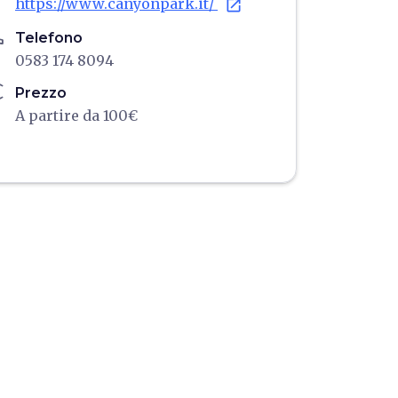
https://www.canyonpark.it/
open_in_new
ne
Telefono
0583 174 8094
ro
Prezzo
A partire da 100€