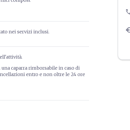
ienici compost
pho
eu
to nei servizi inclusi.
l'attività.
a una caparra rimborsabile in caso di
cellazioni entro e non oltre le 24 ore