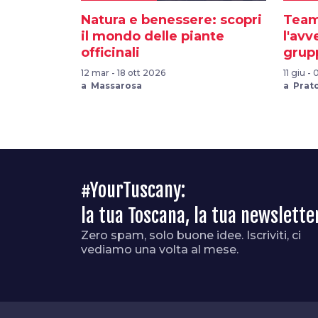
Natura e benessere: scopri
Team
il mondo delle piante
l'avv
officinali
grup
12 mar - 18 ott 2026
11 giu -
a Massarosa
a Prat
#YourTuscany:
la tua Toscana, la tua newslette
Zero spam, solo buone idee. Iscriviti, ci
vediamo una volta al mese.