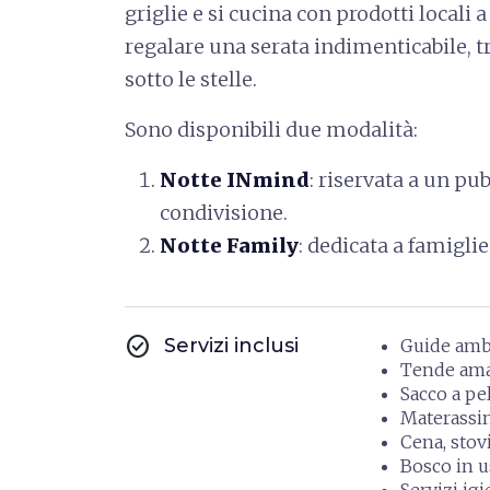
griglie e si cucina con prodotti locali 
regalare una serata indimenticabile, t
sotto le stelle.
Sono disponibili due modalità:
Notte INmind
: riservata a un pu
condivisione.
Notte Family
: dedicata a famigli
check_circle
Servizi inclusi
Guide amb
Tende ama
Sacco a pe
Materassi
Cena, stovi
Bosco in u