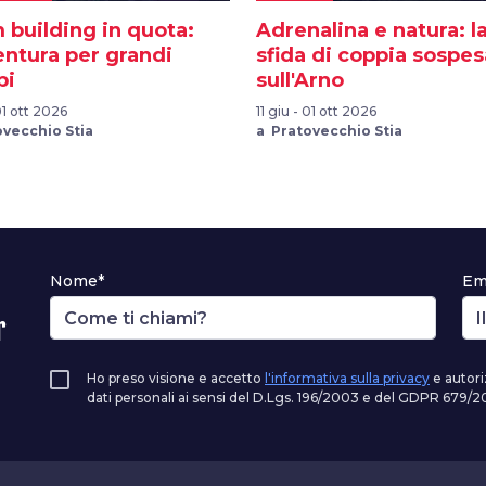
 building in quota:
Adrenalina e natura: l
entura per grandi
sfida di coppia sospes
pi
sull'Arno
 01 ott 2026
11 giu - 01 ott 2026
ovecchio Stia
a Pratovecchio Stia
Nome*
Em
r
Ho preso visione e accetto
l'informativa sulla privacy
e autori
dati personali ai sensi del D.Lgs. 196/2003 e del GDPR 679/20