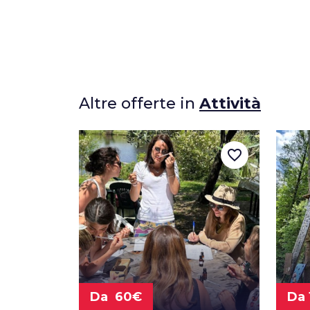
Altre offerte in
Attività
favorite_border
Da 60€
Da 