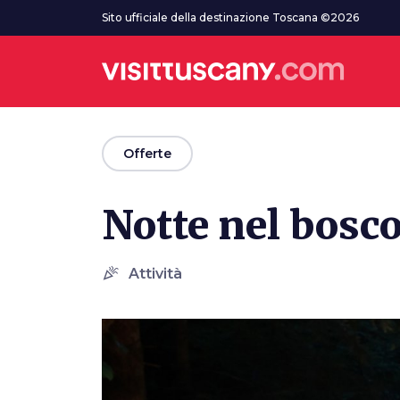
Vai al contenuto principale
Sito ufficiale della destinazione Toscana ©2026
arrow_back
Offerte
Notte nel bosc
celebration
Attività