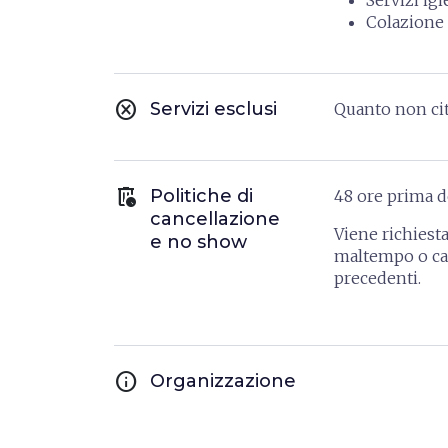
Servizi ig
Colazione
cancel
Servizi esclusi
Quanto non cita
auto_delete
Politiche di
48 ore prima del
cancellazione
Viene richiest
e no show
maltempo o can
precedenti.
info
Organizzazione