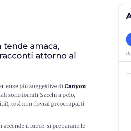
A
in tende amaca,
 racconti attorno al
Ra
erienze più suggestive di
Canyon
iali sono forniti (sacchi a pelo,
ni), così non dovrai preoccuparti
i accende il fuoco, si preparano le