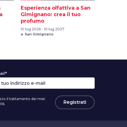
a
Esperienza olfattiva a San
a
Gimignano: crea il tuo
profumo
10 lug 2026 - 10 lug 2027
a San Gimignano
ail*
zzo il trattamento dei miei
Registrati
16.