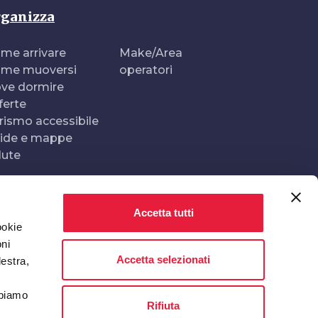
ganizza
me arrivare
Make/Area
me muoversi
operatori
ve dormire
ferte
rismo accessibile
ide e mappe
lute
Accetta tutti
Realizzato e gestito da
In collaborazione con
ookie
oni
Accetta selezionati
destra,
bbiamo
Rifiuta