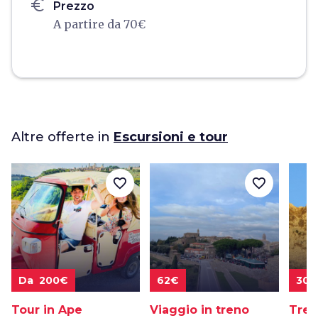
euro
Prezzo
A partire da 70€
Altre offerte in
Escursioni e tour
favorite_border
favorite_border
Da 200€
62€
30€
Tour in Ape
Viaggio in treno
Trek