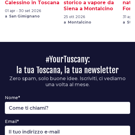
Calessino in Toscana
storico a vapore da
natu
Siena a Montalcino
Fora
01 apr - 30 set 2026
a San Gimignano
25 ott 2026
31 ago
a Montalcino
a Sta
#YourTuscany:
la tua Toscana, la tua newsletter
Zero spam, solo buone idee. Iscriviti, ci vediamo
una volta al mese.
Nome*
Email*