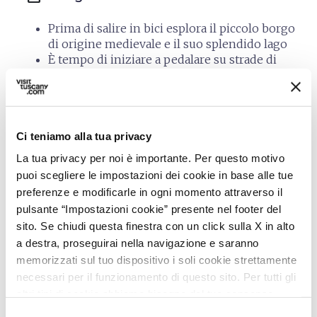
Prima di salire in bici esplora il piccolo borgo
di origine medievale e il suo splendido lago
È tempo di iniziare a pedalare su strade di
campagna lontane dal traffico
Degustazione inclusa con prodotti locali e vino
Scopri il luogo dove Giotto ha vissuto nel XIII
secolo
Ci teniamo alla tua privacy
Concludi il tour nel paese di Vicchio
La tua privacy per noi è importante. Per questo motivo
puoi scegliere le impostazioni dei cookie in base alle tue
preferenze e modificarle in ogni momento attraverso il
auto_delete
Politiche di
pulsante “Impostazioni cookie” presente nel footer del
cancellazione
sito. Se chiudi questa finestra con un click sulla X in alto
e no show
a destra, proseguirai nella navigazione e saranno
Rimborso totale per cancellazioni effettuate
memorizzati sul tuo dispositivo i soli cookie strettamente
almeno tre giorni prima della data del tour.
necessari per il funzionamento di questo sito. Per tutti gli
altri tipi di cookie abbiamo bisogno del tuo consenso.
open_in_new
Consulta le politiche di cancellazione
Selezione