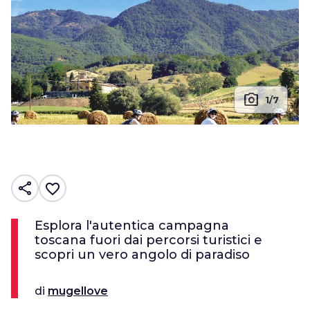
photo_camera
1/7
share
favorite_border
Esplora l'autentica campagna
toscana fuori dai percorsi turistici e
scopri un vero angolo di paradiso
di
mugellove