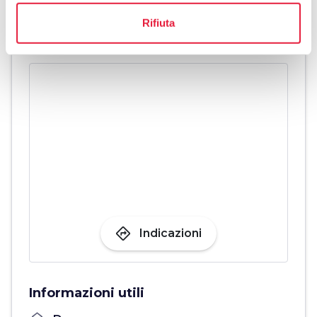
Raggiungi il sito dell'organizzatore
Rifiuta
directions
Indicazioni
Informazioni utili