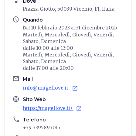
home
Dove
Piazza Giotto, 50039 Vicchio, FI, Italia
schedule
Quando
10 febbraio 2023
31 dicembre 2025
Dal
al
Martedì,
Mercoledì,
Giovedì,
Venerdì,
Sabato,
Domenica
dalle
10:00
alle
13:00
Martedì,
Mercoledì,
Giovedì,
Venerdì,
Sabato,
Domenica
dalle
17:00
alle
20:00
email
Mail
info@mugellove.it
open_in_new
language
Sito Web
https://mugellove.it/
open_in_new
phone
Telefono
+39 3395897015