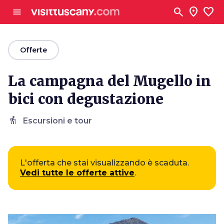
Vai al contenuto principale
search
location_on
favorite
menu
arrow_back
Offerte
La campagna del Mugello in
bici con degustazione
hiking
Escursioni e tour
L'offerta che stai visualizzando è scaduta.
Vedi tutte le offerte attive
.