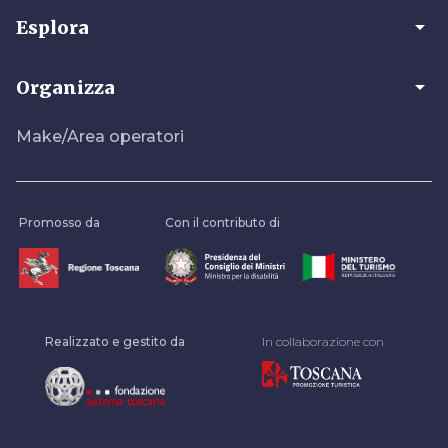
arrow_drop_down
Esplora
arrow_drop_down
Organizza
Make/Area operatori
Promosso da
Con il contributo di
Realizzato e gestito da
In collaborazione con