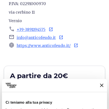
P.IVA: 02291000970
via cerbino 11
Vernio
phone
open_in_new
+39-3891194575
email
open_in_new
info@anticofeudo.it
language
open_in_new
https://www.anticofeudo.it/
A partire da 20€
open_in_new
Verifica disponibilità
Ci teniamo alla tua privacy
Scrivi all'organizzatore