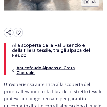
photo_camera
1/5
share
favorite_border
Alla scoperta della Val Bisenzio e
della filiera tessile, tra gli alpaca del
Feudo
Anticofeudo Alpacas di Greta
di
Cherubini
Un'esperienza autentica alla scoperta del
primo allevamento da fibra del distretto tessile
pratese, un luogo pensato per garantire
un
contatto diretto con gli alpaca dopo il quale