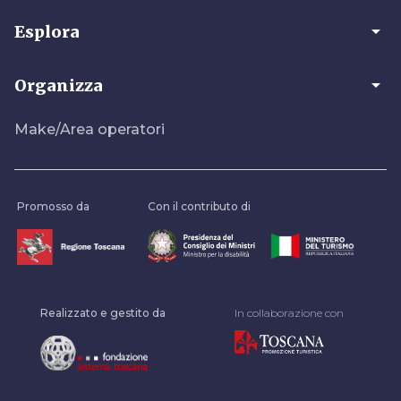
arrow_drop_down
Esplora
arrow_drop_down
Organizza
Make/Area operatori
Promosso da
Con il contributo di
Realizzato e gestito da
In collaborazione con