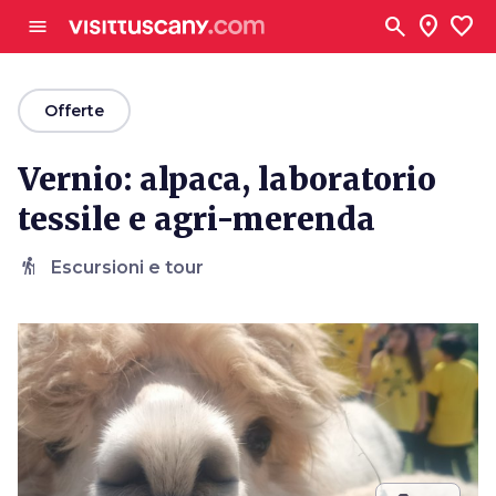
Vai al contenuto principale
search
location_on
favorite
menu
arrow_back
Offerte
Vernio: alpaca, laboratorio
tessile e agri-merenda
hiking
Escursioni e tour