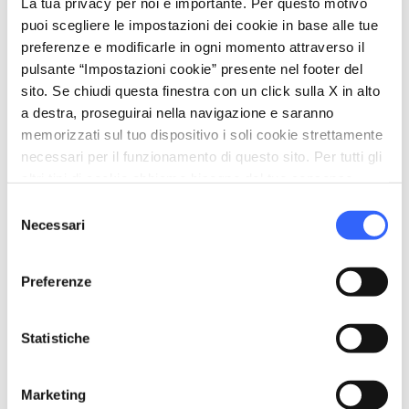
La tua privacy per noi è importante. Per questo motivo
puoi scegliere le impostazioni dei cookie in base alle tue
preferenze e modificarle in ogni momento attraverso il
pulsante “Impostazioni cookie” presente nel footer del
sito. Se chiudi questa finestra con un click sulla X in alto
a destra, proseguirai nella navigazione e saranno
memorizzati sul tuo dispositivo i soli cookie strettamente
necessari per il funzionamento di questo sito. Per tutti gli
altri tipi di cookie abbiamo bisogno del tuo consenso.
Selezione
Necessari
del
consenso
directions
Indicazioni
Preferenze
Statistiche
Informazioni utili
home
Dove
Marketing