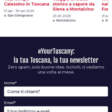
Calessino in Toscana
storico a vapore da
natu
Siena a Montalcino
Fora
01 apr - 30 set 2026
a San Gimignano
25 ott 2026
31 ago
a Montalcino
a Sta
#YourTuscany:
la tua Toscana, la tua newsletter
Zero spam, solo buone idee. Iscriviti, ci vediamo
una volta al mese.
Nome*
Email*