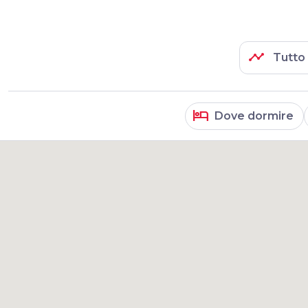
timeline
Tutto 
hotel
Dove dormire
risultati