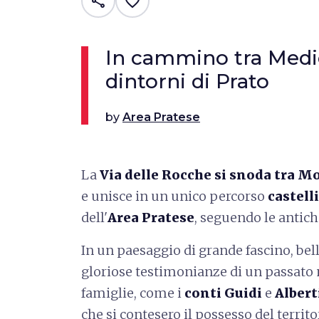
share
favorite_border
In cammino tra Medi
dintorni di Prato
by
Area Pratese
La
Via delle Rocche si snoda tra Mo
e unisce in un unico percorso
castelli
dell'
Area Pratese
, seguendo le antich
In un paesaggio di grande fascino, bel
gloriose testimonianze di un passato 
famiglie, come i
conti Guidi
e
Albert
che si contesero il possesso del territ