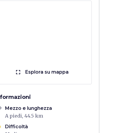
fullscreen
Esplora su mappa
nformazioni
ons
Mezzo e lunghezza
A piedi, 44.5 km
Difficoltà