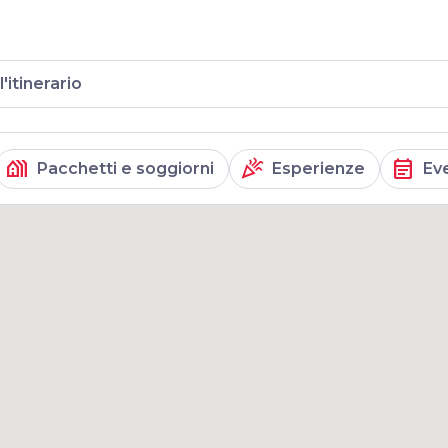
l'itinerario
holiday_village
celebration
event_note
Pacchetti e soggiorni
Esperienze
Ev