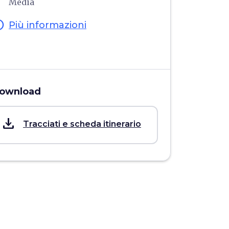
Media
fo
Più informazioni
ownload
save_alt
Tracciati e scheda itinerario