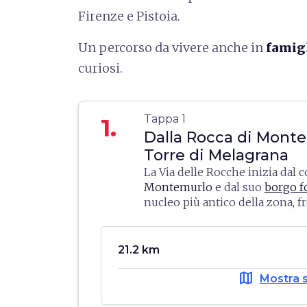
Firenze e Pistoia.
Un percorso da vivere anche in
famigl
curiosi.
Tappa 1
1.
Dalla Rocca di Monte
Torre di Melagrana
La Via delle Rocche inizia dal c
Montemurlo
e dal suo
borgo fo
nucleo più antico della zona, f
etruschi e romani. La villa cons
Il percorso raggiunge il passo 
tempi della dominazione della
di Prato e prosegue in direzio
Guidi, il volto della fortezza c
21.2 km
di
Popigliano e Grisciavola
fino
dell'antica torre merlata. Perco
Vaiano dove sorge ancora l’i
map
Baronese, ci immergiamo in do
Mostra 
Attraversiamo il Bisenzio nei p
complesso della Badia di San S
terrazzamenti che conducono f
resti del ponte medievale e ci