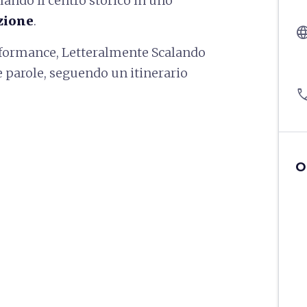
mando il centro storico in uno
azione
.
langu
performance, Letteralmente Scalando
e parole, seguendo un itinerario
pho
O