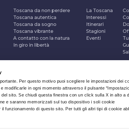
Toscana da non perdere
La Toscana
Co
Toscana autentica
Interessi
Co
Toscana da sogno
Itinerari
Do
Toscana vibrante
Stagioni
Of
A contatto con la natura
Eventi
Tu
In giro in libertà
Gu
Sa
y
mportante. Per questo motivo puoi scegliere le impostazioni dei c
e e modificarle in ogni momento attraverso il pulsante “Impostazi
del sito. Se chiudi questa finestra con un click sulla X in alto a 
ne e saranno memorizzati sul tuo dispositivo i soli cookie
l funzionamento di questo sito. Per tutti gli altri tipi di cookie a