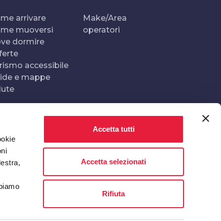
me arrivare
Make/Area
me muoversi
operatori
ve dormire
ferte
rismo accessibile
ide e mappe
lute
Accetta tutti
Realizzato e gestito da
In collaborazione con
ookie
oni
Accetta selezionati
destra,
bbiamo
Rifiuta