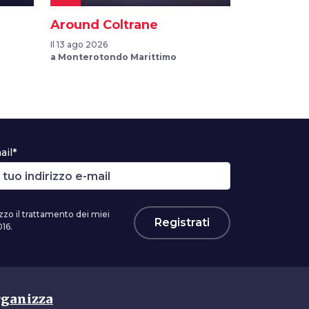
Around Coltrane
Il 13 ago 2026
a Monterotondo Marittimo
ail*
zzo il trattamento dei miei
Registrati
16.
ganizza