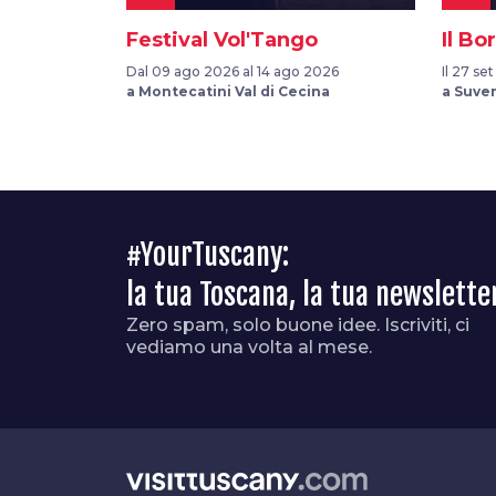
Festival Vol'Tango
Il Bo
Dal 09 ago 2026 al 14 ago 2026
Il 27 se
a Montecatini Val di Cecina
a Suve
#YourTuscany:
la tua Toscana, la tua newslette
Zero spam, solo buone idee. Iscriviti, ci
vediamo una volta al mese.