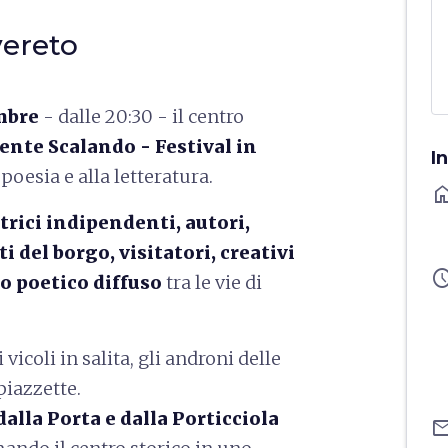
vereto
mbre
- dalle 20:30 - il centro
nte Scalando - Festival in
I
 poesia e alla letteratura.
ho
trici indipendenti, autori,
i del borgo, visitatori, creativi
sched
o poetico diffuso
tra le vie di
 vicoli in salita, gli androni delle
 piazzette.
dalla Porta e dalla Porticciola
ema