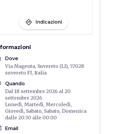
directions
Indicazioni
nformazioni
me
Dove
Via Magenta, Suvereto (LI), 57028
suvereto FI, Italia
ule
Quando
Dal 18 settembre 2026 al 20
settembre 2026
Lunedì,
Martedì,
Mercoledì,
Giovedì,
Sabato,
Sabato,
Domenica
dalle
20:30
alle
00:00
il
Email