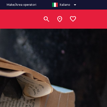
arrow_drop_down
Make/Area operatori
Italiano
search
location_on
favorite