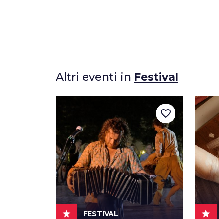
Altri eventi in
Festival
favorite_border
star
star
FESTIVAL