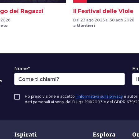
rgo dei Ragazzi
Il Festival delle Viole
t 2026
Dal 23 ago 2026 al 30 ago 2026
reto
a Montieri
Nome*
Em
r
Ho preso visione e accetto
l'informativa sulla privacy
e autori
dati personali ai sensi del D.Lgs. 196/2003 e del GDPR 679/20
Ispirati
Esplora
Or