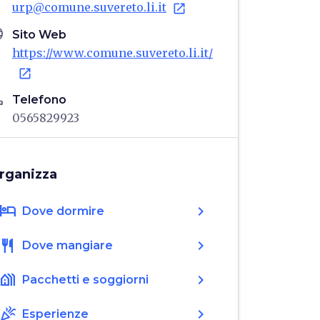
urp@comune.suvereto.li.it
open_in_new
age
Sito Web
https://www.comune.suvereto.li.it/
open_in_new
ne
Telefono
0565829923
rganizza
hotel
chevron_right
Dove dormire
restaurant
chevron_right
Dove mangiare
holiday_village
chevron_right
Pacchetti e soggiorni
celebration
chevron_right
Esperienze