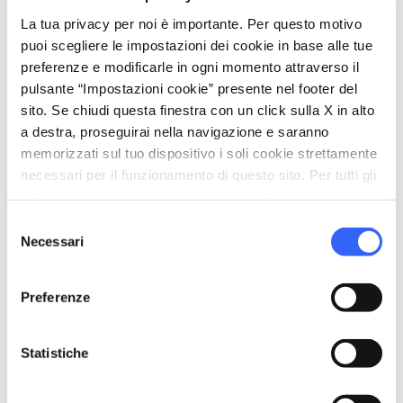
Dal 21 agosto 2026 al 23 agosto 2026
La tua privacy per noi è importante. Per questo motivo
Lunedì,
Martedì,
Mercoledì,
Giovedì,
puoi scegliere le impostazioni dei cookie in base alle tue
Sabato,
Sabato,
Domenica
preferenze e modificarle in ogni momento attraverso il
dalle
20:30
alle
00:00
pulsante “Impostazioni cookie” presente nel footer del
email
Email
sito. Se chiudi questa finestra con un click sulla X in alto
entevalorizzazionesuvereto@live.it
open_in_new
a destra, proseguirai nella navigazione e saranno
memorizzati sul tuo dispositivo i soli cookie strettamente
language
Sito Web
necessari per il funzionamento di questo sito. Per tutti gli
https://www.suvereto.net/
open_in_new
altri tipi di cookie abbiamo bisogno del tuo consenso.
phone
Selezione
Telefono
Necessari
del
+39 328 8009053
consenso
Preferenze
Organizza
Statistiche
hotel
chevron_right
Dove dormire