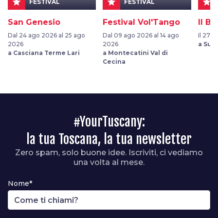
star
star
star
FESTIVAL
FESTIVAL
San Genesio
Festival Vol'Tango
Il B
Dal 24 ago 2026 al 25 ago
Dal 09 ago 2026 al 14 ago
Il 27 s
2026
2026
a Suv
a Casciana Terme Lari
a Montecatini Val di
Cecina
#YourTuscany:
la tua Toscana, la tua newsletter
Zero spam, solo buone idee. Iscriviti, ci vediamo
una volta al mese.
Nome*