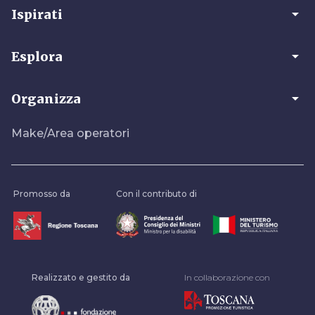
arrow_drop_down
Ispirati
arrow_drop_down
Esplora
arrow_drop_down
Organizza
Make/Area operatori
Promosso da
Con il contributo di
Realizzato e gestito da
In collaborazione con