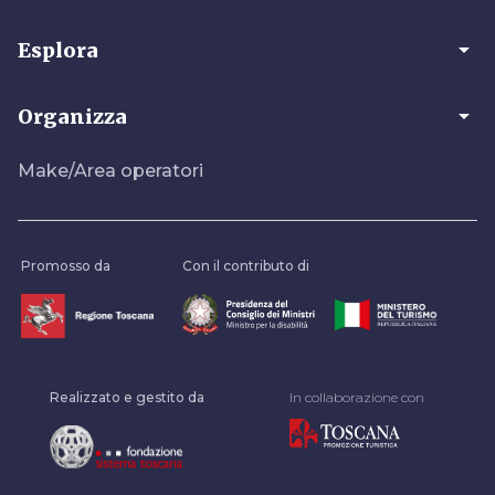
arrow_drop_down
Esplora
arrow_drop_down
Organizza
Make/Area operatori
Promosso da
Con il contributo di
Realizzato e gestito da
In collaborazione con