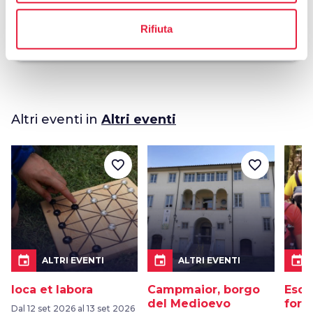
celebration
chevron_right
Esperienze
Rifiuta
Altri eventi in
Altri eventi
favorite_border
favorite_border
event
event
event
ALTRI EVENTI
ALTRI EVENTI
Ioca et labora
Campmaior, borgo
Escu
del Medioevo
fore
Dal 12 set 2026 al 13 set 2026