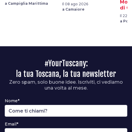
Mona
a Campiglia Marittima
Il 08 ago 2026
di C
a Camaiore
Il 22 
a Pop
#YourTuscany:
la tua Toscana, la tua newsletter
Zero spam, solo buone idee. Iscriviti, ci vediamo
una volta al mese.
Nome*
Email*