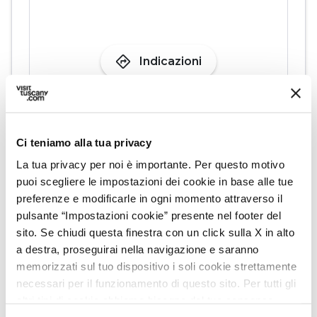
directions
Indicazioni
Informazioni
Ci teniamo alla tua privacy
home
Dove
La tua privacy per noi è importante. Per questo motivo
Museo della Rocca Aldobrandesca
Località S. Rocco, 57028 Suvereto LI
puoi scegliere le impostazioni dei cookie in base alle tue
preferenze e modificarle in ogni momento attraverso il
schedule
Quando
pulsante “Impostazioni cookie” presente nel footer del
Dal 18 luglio 2026 al 19 luglio 2026
sito. Se chiudi questa finestra con un click sulla X in alto
Sabato,
Domenica
a destra, proseguirai nella navigazione e saranno
dalle
17:30
alle
21:30
memorizzati sul tuo dispositivo i soli cookie strettamente
email
Email
necessari per il funzionamento di questo sito. Per tutti gli
altri tipi di cookie abbiamo bisogno del tuo consenso.
prenotazioni@parchivaldicornia.it
open_in_new