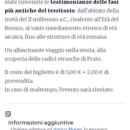
state rinvenute le
testimonianze delle fasi
più antiche del territorio
: dall'abitato della
metà del II millennio a.C., risalente all'Età del
Bronzo, al vasto insediamento etrusco di età
arcaica, fino alle strutture di età romana.
Un affascinante viaggio nella storia, alla
scoperta delle radici etrusche di Prato.
Il costo del biglietto è di 5,00 € + 2,00 € di
prevendita.
In caso di maltempo, l’evento sarà rinviato.
sticky_note_2
Informazioni aggiuntive
L'evento aderisce ad
Amico Museo
, la rassegna