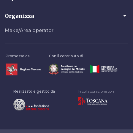
arrow_drop_down
Organizza
Make/Area operatori
Promosso da
Con il contributo di
Realizzato e gestito da
In collaborazione con