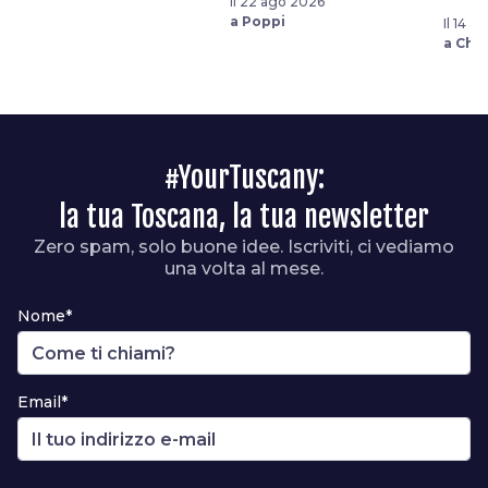
Il 22 ago 2026
a Poppi
Il 14 
a Chiu
#YourTuscany:
la tua Toscana, la tua newsletter
Zero spam, solo buone idee. Iscriviti, ci vediamo
una volta al mese.
Nome*
Email*