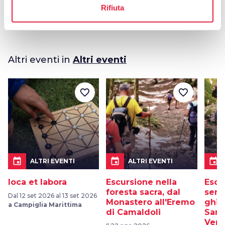
Rifiuta
Altri eventi in
Altri eventi
favorite_border
favorite_border
event
event
event
ALTRI EVENTI
ALTRI EVENTI
Ioca et labora
Escursione nella
Escu
foresta sacra, dal
sent
Dal 12 set 2026 al 13 set 2026
Monastero all'Eremo
ghiac
a Campiglia Marittima
di Camaldoli
Sant
Vern