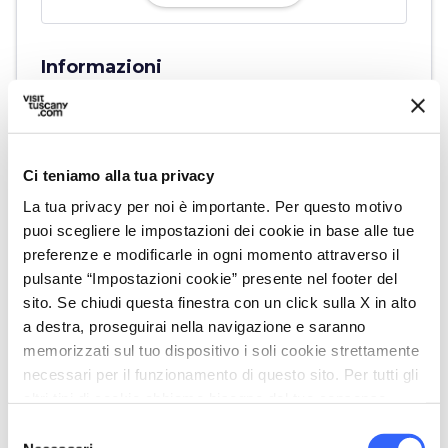
Informazioni
home
Dove
Via di Gonfienti, 4, 59100 Prato PO
schedule
Quando
Ci teniamo alla tua privacy
Sabato 30 maggio 2026
La tua privacy per noi è importante. Per questo motivo
dalle
09:30
alle
11:00
puoi scegliere le impostazioni dei cookie in base alle tue
email
Email
preferenze e modificarle in ogni momento attraverso il
museo.palazzopretorio@comune.prato.i
pulsante “Impostazioni cookie” presente nel footer del
t
sito. Se chiudi questa finestra con un click sulla X in alto
open_in_new
a destra, proseguirai nella navigazione e saranno
language
Sito Web
memorizzati sul tuo dispositivo i soli cookie strettamente
https://www.palazzopretorio.prato.it/it/
necessari per il funzionamento di questo sito. Per tutti gli
mostre-ed-eventi/eventi/dettaglio-event
altri tipi di cookie abbiamo bisogno del tuo consenso.
o/?id=883279f0-3f32-11f1-bd3c-0dbbdd84a4
Selezione
63&appointment=b807e730-3f32-11f1-8f1a-