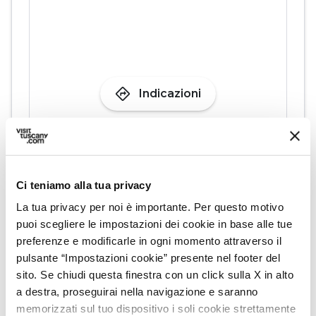
directions
Indicazioni
Informazioni
home
Dove
Ci teniamo alla tua privacy
Piazza del Comune, 59100 Prato PO
La tua privacy per noi è importante. Per questo motivo
schedule
Quando
puoi scegliere le impostazioni dei cookie in base alle tue
Giovedì 11 giugno 2026
preferenze e modificarle in ogni momento attraverso il
dalle
17:00
alle
19:00
pulsante “Impostazioni cookie” presente nel footer del
sito. Se chiudi questa finestra con un click sulla X in alto
Giovedì 25 giugno 2026
a destra, proseguirai nella navigazione e saranno
dalle
17:00
alle
19:00
memorizzati sul tuo dispositivo i soli cookie strettamente