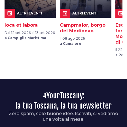
event
event
event
ALTRI EVENTI
ALTRI EVENTI
Ioca et labora
Campmaior, borgo
Escu
del Medioevo
fore
Dal 12 set 2026 al 13 set 2026
Mona
a Campiglia Marittima
Il 08 ago 2026
di C
a Camaiore
Il 22 
a Pop
#YourTuscany:
la tua Toscana, la tua newsletter
Zero spam, solo buone idee. Iscriviti, ci vediamo
una volta al mese.