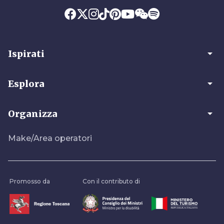
arrow_drop_down
Ispirati
arrow_drop_down
Esplora
arrow_drop_down
Organizza
Make/Area operatori
Promosso da
Con il contributo di