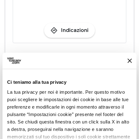
directions
Indicazioni
Informazioni
home
Dove
P.za dei Cavalieri, 56126 Pisa PI
Ci teniamo alla tua privacy
schedule
Quando
La tua privacy per noi è importante. Per questo motivo
Dal 26 giugno 2026 al 26 luglio 2026
puoi scegliere le impostazioni dei cookie in base alle tue
Lunedì,
Martedì,
Mercoledì,
Giovedì,
preferenze e modificarle in ogni momento attraverso il
Venerdì,
Sabato,
Domenica
pulsante “Impostazioni cookie” presente nel footer del
dalle
21:00
alle
00:00
sito. Se chiudi questa finestra con un click sulla X in alto
email
Email
a destra, proseguirai nella navigazione e saranno
live@legsrl.net
open_in_new
memorizzati sul tuo dispositivo i soli cookie strettamente