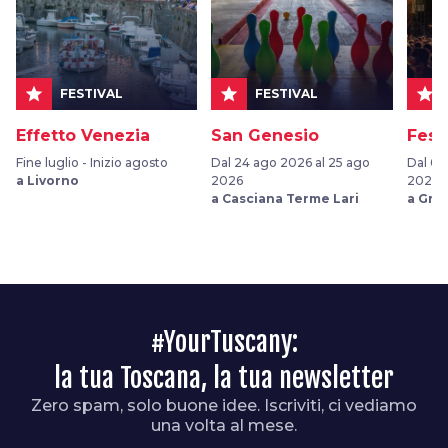
star
star
star
FESTIVAL
FESTIVAL
Effetto Venezia
San Genesio
Fest
Fine luglio - Inizio agosto
Dal 24 ago 2026 al 25 ago
Dal 05
a Livorno
2026
2026
a Casciana Terme Lari
a Gro
#YourTuscany:
la tua Toscana, la tua newsletter
Zero spam, solo buone idee. Iscriviti, ci vediamo
una volta al mese.