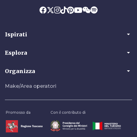
arrow_drop_down
Ispirati
arrow_drop_down
Esplora
arrow_drop_down
Organizza
Make/Area operatori
Promosso da
Con il contributo di