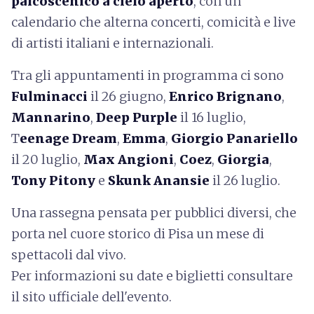
palcoscenico a cielo aperto
, con un
calendario che alterna concerti, comicità e live
di artisti italiani e internazionali.
Tra gli appuntamenti in programma ci sono
Fulminacci
il 26 giugno,
Enrico Brignano
,
Mannarino
,
Deep Purple
il 16 luglio,
T
eenage Dream
,
Emma
,
Giorgio Panariello
il 20 luglio,
Max Angioni
,
Coez
,
Giorgia
,
Tony Pitony
e
Skunk Anansie
il 26 luglio.
Una rassegna pensata per pubblici diversi, che
porta nel cuore storico di Pisa un mese di
spettacoli dal vivo.
Per informazioni su date e biglietti consultare
il sito ufficiale dell'evento.