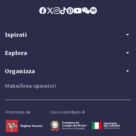
arrow_drop_down
Ispirati
arrow_drop_down
Esplora
arrow_drop_down
Organizza
Make/Area operatori
Promosso da
Con il contributo di