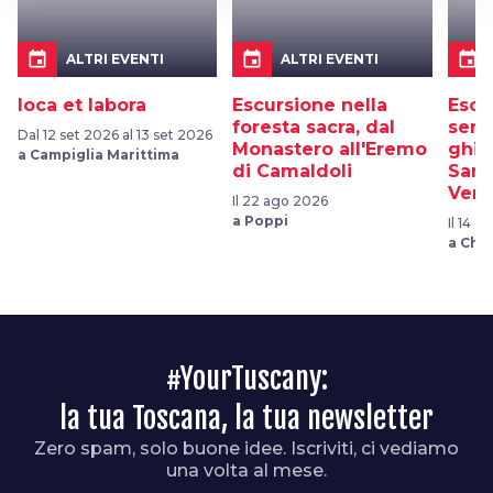
event
event
event
ALTRI EVENTI
ALTRI EVENTI
Ioca et labora
Escursione nella
Escu
foresta sacra, dal
sent
Dal 12 set 2026 al 13 set 2026
Monastero all'Eremo
ghiac
a Campiglia Marittima
di Camaldoli
Sant
Vern
Il 22 ago 2026
a Poppi
Il 14 
a Chiu
#YourTuscany:
la tua Toscana, la tua newsletter
Zero spam, solo buone idee. Iscriviti, ci vediamo
una volta al mese.