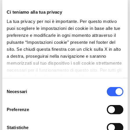
schedule
Quando
Dal 22 maggio 2026 al 24 maggio 2026
Ci teniamo alla tua privacy
Venerdì,
Sabato,
Domenica
La tua privacy per noi è importante. Per questo motivo
dalle
18:00
alle
23:00
puoi scegliere le impostazioni dei cookie in base alle tue
phone
Telefono
preferenze e modificarle in ogni momento attraverso il
+390559108212
pulsante “Impostazioni cookie” presente nel footer del
sito. Se chiudi questa finestra con un click sulla X in alto
a destra, proseguirai nella navigazione e saranno
memorizzati sul tuo dispositivo i soli cookie strettamente
Download
necessari per il funzionamento di questo sito. Per tutti gli
altri tipi di cookie abbiamo bisogno del tuo consenso.
save_alt
Locandina dell'evento
Selezione
JPG
0.13 MB
IT
Necessari
del
consenso
Preferenze
Organizza
Statistiche