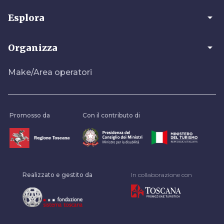
arrow_drop_down
Esplora
arrow_drop_down
Organizza
Make/Area operatori
Promosso da
Con il contributo di
Realizzato e gestito da
In collaborazione con