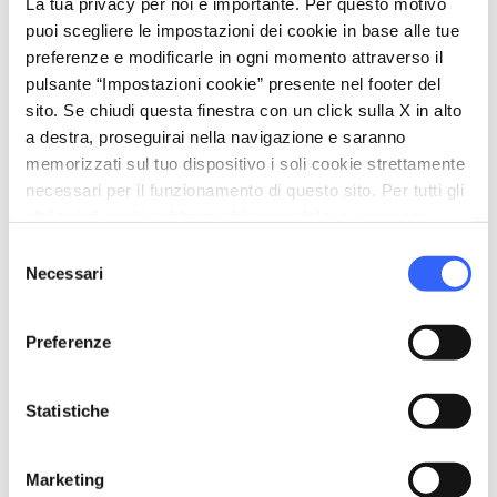
La tua privacy per noi è importante. Per questo motivo
puoi scegliere le impostazioni dei cookie in base alle tue
preferenze e modificarle in ogni momento attraverso il
Informazioni
pulsante “Impostazioni cookie” presente nel footer del
home
sito. Se chiudi questa finestra con un click sulla X in alto
Dove
a destra, proseguirai nella navigazione e saranno
Via Roma, Montaione FI, Italia
memorizzati sul tuo dispositivo i soli cookie strettamente
schedule
Quando
necessari per il funzionamento di questo sito. Per tutti gli
Dal 16 ottobre 2026 al 18 ottobre 2026
altri tipi di cookie abbiamo bisogno del tuo consenso.
Venerdì,
Sabato,
Domenica
Selezione
dalle
12:00
alle
22:00
Necessari
del
email
Email
consenso
turismo@comune.montaione.fi.it
open_in_new
Preferenze
language
Sito Web
https://borgodivino.it/montaione/
open_in_new
Statistiche
phone
Telefono
+39 0571699255
Marketing