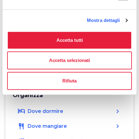
euro
Prezzo
20€
Mostra dettagli
Accetta tutti
Download
save_alt
Borgo diVino in tour Montaione 2026
Accetta selezionati
PNG
0.35 MB
IT
Rifiuta
Organizza
hotel
chevron_right
Dove dormire
restaurant
chevron_right
Dove mangiare