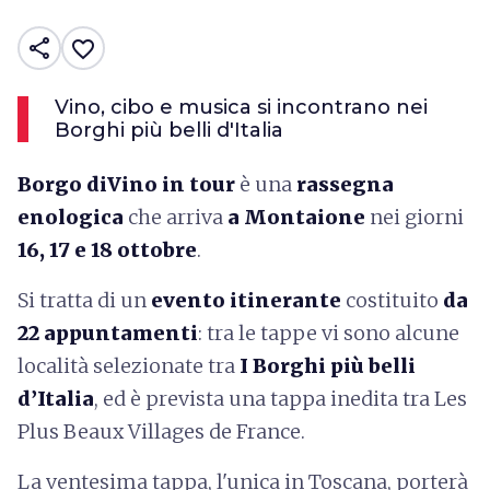
share
favorite_border
Vino, cibo e musica si incontrano nei
Borghi più belli d'Italia
Borgo diVino in tour
è una
rassegna
enologica
che arriva
a Montaione
nei giorni
16, 17 e 18 ottobre
.
Si tratta di un
evento itinerante
costituito
da
22 appuntamenti
:
tra le tappe vi sono alcune
località selezionate tra
I Borghi più belli
d’Italia
, ed è prevista una tappa inedita tra Les
Plus Beaux Villages de France.
La ventesima tappa, l'unica in Toscana, porterà