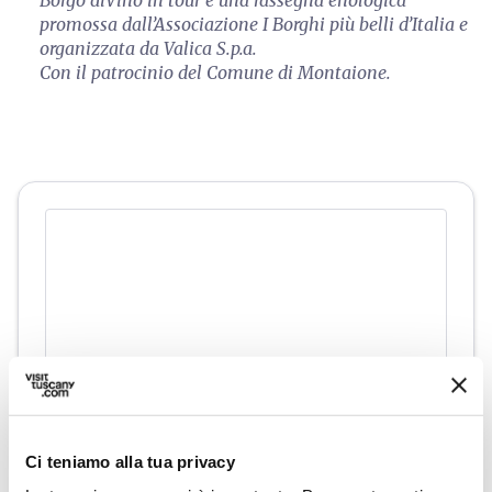
Borgo diVino in tour è una rassegna enologica
promossa dall’Associazione I Borghi più belli d’Italia e
organizzata da Valica S.p.a.
Con il patrocinio del Comune di Montaione.
Ci teniamo alla tua privacy
directions
Indicazioni