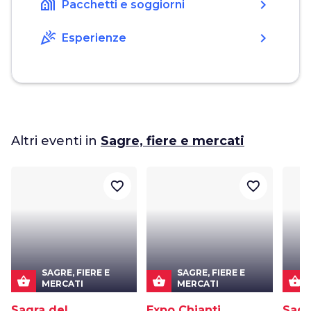
holiday_village
chevron_right
Pacchetti e soggiorni
celebration
chevron_right
Esperienze
Altri eventi in
Sagre, fiere e mercati
favorite_border
favorite_border
SAGRE, FIERE E
SAGRE, FIERE E
shopping_basket
shopping_basket
shopping_basket
MERCATI
MERCATI
Sagra del
Expo Chianti
Sagr