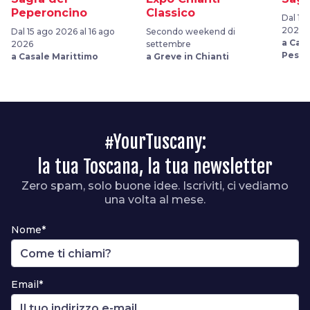
Peperoncino
Classico
Dal 14
2026
Dal 15 ago 2026 al 16 ago
Secondo weekend di
a Cast
2026
settembre
Pesca
a Casale Marittimo
a Greve in Chianti
#YourTuscany:
la tua Toscana, la tua newsletter
Zero spam, solo buone idee. Iscriviti, ci vediamo
una volta al mese.
Nome*
Email*