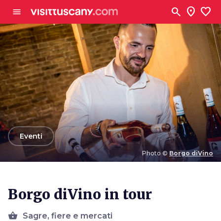
Vai al contenuto principale
search
location_on
favorite
menu
arrow_back
Eventi
Photo ©
Borgo diVino
Photo ©
Borgo diVino
Borgo diVino in tour
shopping_basket
Sagre, fiere e mercati