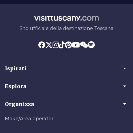
Sito ufficiale della destinazione Toscana
arrow_drop_down
Ispirati
arrow_drop_down
Esplora
arrow_drop_down
Organizza
Make/Area operatori