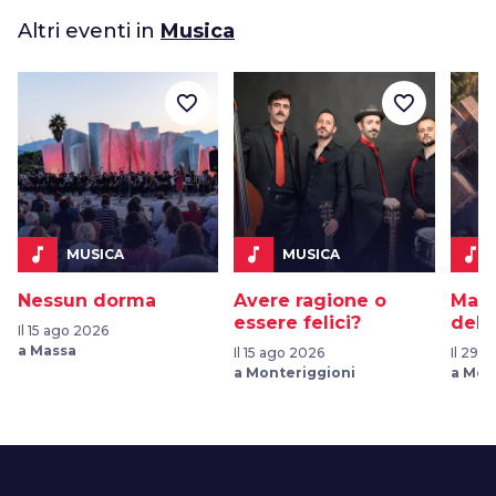
Altri eventi in
Musica
favorite_border
favorite_border
music_note
music_note
music_note
MUSICA
MUSICA
Nessun dorma
Avere ragione o
Ma c
essere felici?
della
Il 15 ago 2026
a Massa
Il 15 ago 2026
Il 29 
a Monteriggioni
a Mon