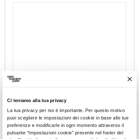
directions
Indicazioni
Ci teniamo alla tua privacy
Informazioni
La tua privacy per noi è importante. Per questo motivo
home
Dove
puoi scegliere le impostazioni dei cookie in base alle tue
Palazzo Ducale, Piazza Aranci, Massa,
preferenze e modificarle in ogni momento attraverso il
MS, Italia
pulsante “Impostazioni cookie” presente nel footer del