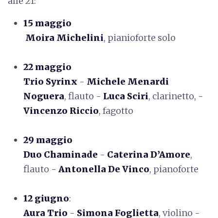
alle 21:
15 maggio
Moira Michelini
, pianioforte solo
22 maggio
Trio Syrinx
-
Michele Menardi
Noguera
, flauto -
Luca Sciri
,
clarinetto, -
Vincenzo Riccio
,
fagotto
29 maggio
Duo Chaminade
-
Caterina D’Amore
,
flauto -
Antonella De Vinco
, pianoforte
12 giugno
:
Aura Trio
-
Simona Foglietta
, violino -