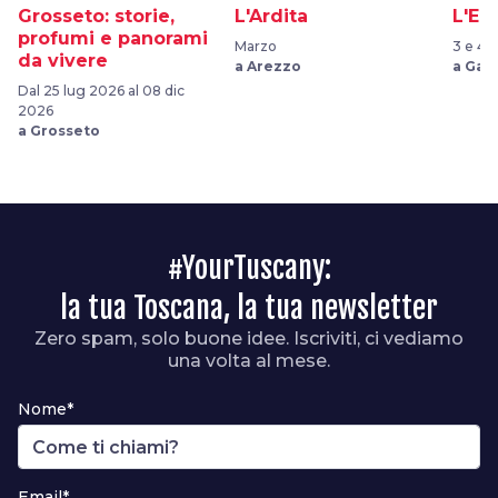
Grosseto: storie,
L'Ardita
L'Er
profumi e panorami
Marzo
3 e 4 
da vivere
a Arezzo
a Gaio
Dal 25 lug 2026 al 08 dic
2026
a Grosseto
#YourTuscany:
la tua Toscana, la tua newsletter
Zero spam, solo buone idee. Iscriviti, ci vediamo
una volta al mese.
Nome*
Email*