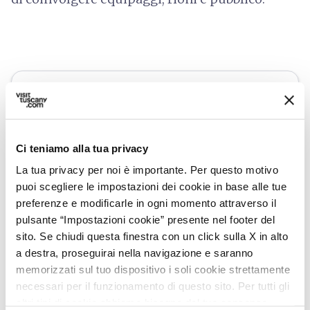
Ci teniamo alla tua privacy
La tua privacy per noi è importante. Per questo motivo
puoi scegliere le impostazioni dei cookie in base alle tue
preferenze e modificarle in ogni momento attraverso il
pulsante “Impostazioni cookie” presente nel footer del
sito. Se chiudi questa finestra con un click sulla X in alto
a destra, proseguirai nella navigazione e saranno
directions
Indicazioni
memorizzati sul tuo dispositivo i soli cookie strettamente
necessari per il funzionamento di questo sito. Per tutti gli
altri tipi di cookie abbiamo bisogno del tuo consenso.