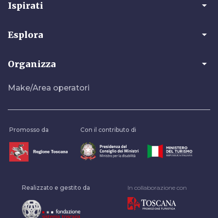
arrow_drop_down
Ispirati
arrow_drop_down
Esplora
arrow_drop_down
Organizza
Make/Area operatori
Promosso da
Con il contributo di
Realizzato e gestito da
In collaborazione con