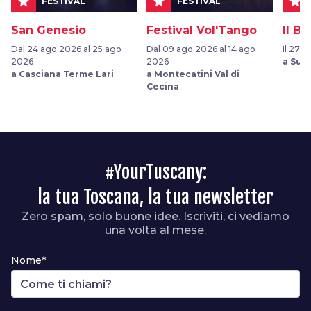
star
star
star
FESTIVAL
FESTIVAL
San Genesio
Festival Vol'Tango
Il B
Dal 24 ago 2026 al 25 ago
Dal 09 ago 2026 al 14 ago
Il 27 s
2026
2026
a Suv
a Casciana Terme Lari
a Montecatini Val di
Cecina
#YourTuscany:
la tua Toscana, la tua newsletter
Zero spam, solo buone idee. Iscriviti, ci vediamo
una volta al mese.
Nome*