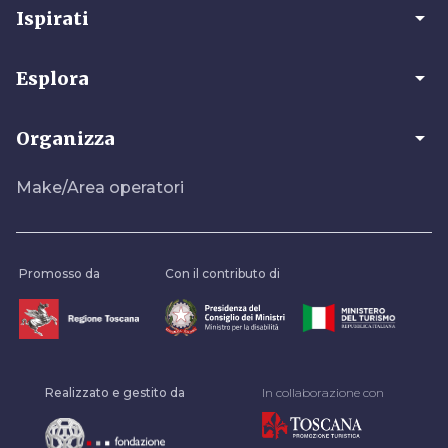
arrow_drop_down
Ispirati
arrow_drop_down
Esplora
arrow_drop_down
Organizza
Make/Area operatori
Promosso da
Con il contributo di
Realizzato e gestito da
In collaborazione con