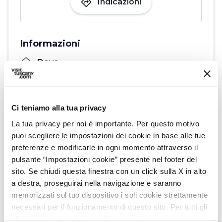
directions
Indicazioni
Informazioni
home
Dove
Giardino Granducale
Palazzo Granducale, Follonica, GR, Italia
schedule
Quando
Ci teniamo alla tua privacy
Mercoledì 17 giugno 2026
La tua privacy per noi è importante. Per questo motivo
dalle
18:00
alle
18:00
puoi scegliere le impostazioni dei cookie in base alle tue
email
Email
preferenze e modificarle in ogni momento attraverso il
touristinfo@comune.follonica.gr.it
pulsante “Impostazioni cookie” presente nel footer del
open_in_new
sito. Se chiudi questa finestra con un click sulla X in alto
language
Sito Web
a destra, proseguirai nella navigazione e saranno
https://www.iluoghideltempo.it/festival/
memorizzati sul tuo dispositivo i soli cookie strettamente
open_in_new
necessari per il funzionamento di questo sito. Per tutti gli
altri tipi di cookie abbiamo bisogno del tuo consenso.