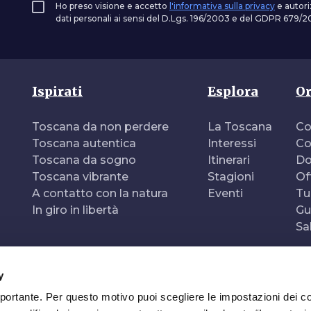
Ho preso visione e accetto
l'informativa sulla privacy
e autori
dati personali ai sensi del D.Lgs. 196/2003 e del GDPR 679/20
Ispirati
Esplora
Or
Toscana da non perdere
La Toscana
Co
Toscana autentica
Interessi
Co
Toscana da sogno
Itinerari
Do
Toscana vibrante
Stagioni
Of
A contatto con la natura
Eventi
Tu
In giro in libertà
Gu
Sa
y
mportante. Per questo motivo puoi scegliere le impostazioni dei c