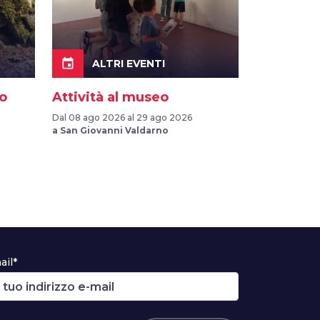
event
ALTRI EVENTI
ro
Attività al museo
Dal 08 ago 2026 al 29 ago 2026
a San Giovanni Valdarno
ail*