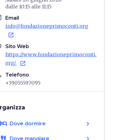
dalle
10:15
alle
11:15
il
Email
info@fondazioneprimoconti.org
open_in_new
age
Sito Web
https://www.fondazioneprimoconti.
org/
open_in_new
ne
Telefono
+39055597095
rganizza
hotel
chevron_right
Dove dormire
restaurant
chevron_right
Dove mangiare