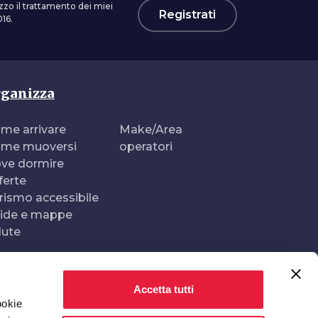
zzo il trattamento dei miei
Registrati
16.
ganizza
me arrivare
Make/Area
me muoversi
operatori
ve dormire
ferte
rismo accessibile
ide e mappe
lute
Accetta tutti
Realizzato e gestito da
In collaborazione con
ookie