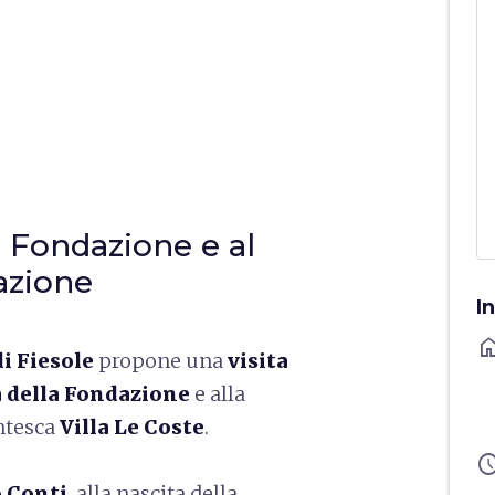
a Fondazione e al
azione
I
ho
i Fiesole
propone una
visita
a della Fondazione
e alla
ntesca
Villa Le Coste
.
sched
 Conti
, alla nascita della