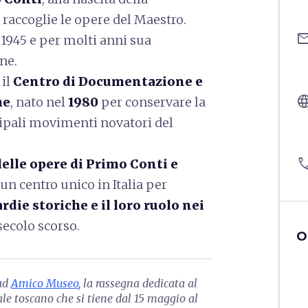
raccoglie le opere del Maestro.
ema
 1945 e per molti anni sua
ne.
 il
Centro di Documentazione e
langu
he
, nato nel
1980
per conservare la
ipali movimenti novatori del
pho
elle opere di Primo Conti e
un centro unico in Italia per
rdie storiche e il loro ruolo nei
secolo scorso.
O
 ad
Amico Museo
, la rassegna dedicata al
e toscano che si tiene dal 15 maggio al