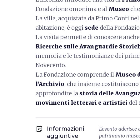
Fondazione omonima e al
Museo
che 
La villa, acquistata da Primo Conti nel
abitazione, è oggi
sede
della Fondazio
La visita permette di conoscere anche
Ricerche sulle Avanguardie Storic
memoria e le testimonianze dei princ
Novecento.
La Fondazione comprende il
Museo d
l’Archivio
, che insieme costituiscono 
approfondire la
storia delle Avangua
movimenti letterari e artistici
del 
sticky_note_2
Informazioni
L'evento aderisce
aggiuntive
patrimonio museal