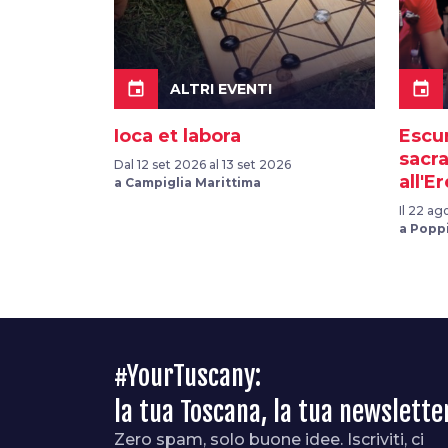
event
event
ALTRI EVENTI
Ioca et labora
Escur
sacra
Dal 12 set 2026 al 13 set 2026
all'E
a Campiglia Marittima
Il 22 a
a Popp
#YourTuscany:
la tua Toscana, la tua newslette
Zero spam, solo buone idee. Iscriviti, ci