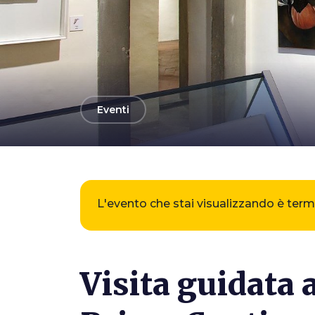
arrow_back
Eventi
Photo ©
Fondazione Primo Conti ETS
L'evento che stai visualizzando è ter
Visita guidata