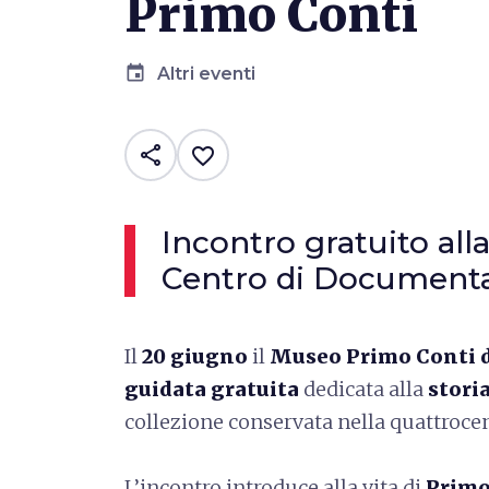
Primo Conti
event
Altri eventi
share
favorite_border
Incontro gratuito all
Centro di Document
Il
20 giugno
il
Museo Primo Conti d
guidata gratuita
dedicata alla
stori
collezione conservata nella quattroce
L’incontro introduce alla vita di
Primo