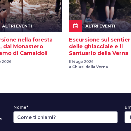
event
ALTRI EVENTI
ALTRI EVENTI
sione nella foresta
Escursione sul sentie
, dal Monastero
delle ghiacciaie e il
remo di Camaldoli
Santuario della Verna
go 2026
Il 14 ago 2026
i
a Chiusi della Verna
Nome*
Em
r