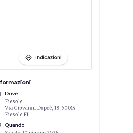
directions
Indicazioni
nformazioni
me
Dove
Fiesole
Via Giovanni Duprè, 18, 50014
Fiesole FI
ule
Quando
Sabato 20 giugno 2026